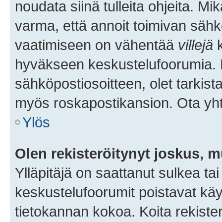
noudata siinä tulleita ohjeita. Mi
varma, että annoit toimivan sähk
vaatimiseen on vähentää
villejä
k
hyväkseen keskustelufoorumia. Mi
sähköpostiosoitteen, olet tarkista
myös roskapostikansion. Ota yhte
Ylös
Olen rekisteröitynyt joskus, 
Ylläpitäjä on saattanut sulkea ta
keskustelufoorumit poistavat k
tietokannan kokoa. Koita rekister