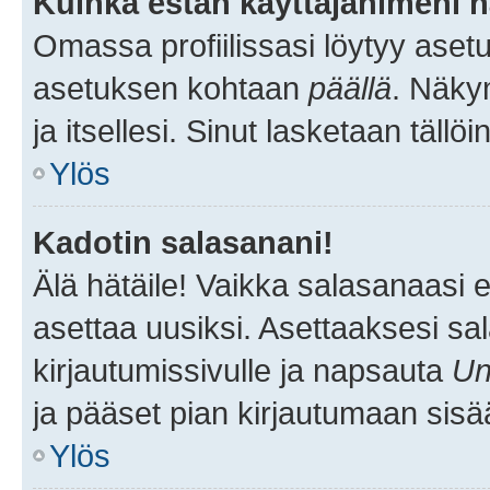
Kuinka estän käyttäjänimeni n
Omassa profiilissasi löytyy aset
asetuksen kohtaan
päällä
. Näkym
ja itsellesi. Sinut lasketaan tällö
Ylös
Kadotin salasanani!
Älä hätäile! Vaikka salasanaasi 
asettaa uusiksi. Asettaaksesi s
kirjautumissivulle ja napsauta
Un
ja pääset pian kirjautumaan sisä
Ylös