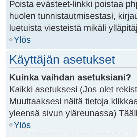
Poista evästeet-linkki poistaa p
huolen tunnistautmisestasi, kirja
luetuista viesteistä mikäli ylläpitä
Ylös
Käyttäjän asetukset
Kuinka vaihdan asetuksiani?
Kaikki asetuksesi (Jos olet rekist
Muuttaaksesi näitä tietoja klikka
yleensä sivun yläreunassa) Tääll
Ylös