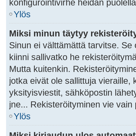
konfigurointivirhe heidän puolella
Ylös
Miksi minun täytyy rekisteröit
Sinun ei välttämättä tarvitse. Se
kiinni sallivatko he rekisteröitym
Mutta kuitenkin. Rekisteröitymine
jotka eivät ole sallittuja vierail
yksityisviestit, sähköpostin lähet
jne... Rekisteröityminen vie vain
Ylös
Miksi kirjaudun ulos automaat