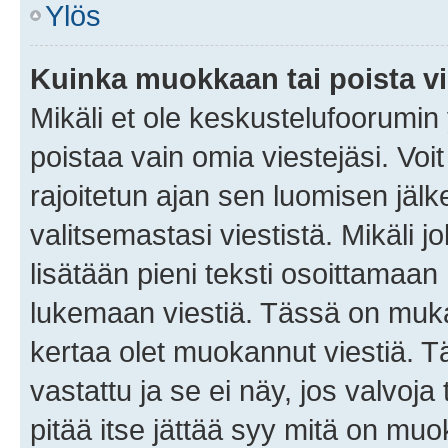
Ylös
Kuinka muokkaan tai poista vi
Mikäli et ole keskustelufoorumin y
poistaa vain omia viestejäsi. Voi
rajoitetun ajan sen luomisen jäl
valitsemastasi viestistä. Mikäli jo
lisätään pieni teksti osoittama
lukemaan viestiä. Tässä on mu
kertaa olet muokannut viestiä. Tä
vastattu ja se ei näy, jos valvoja
pitää itse jättää syy mitä on muo