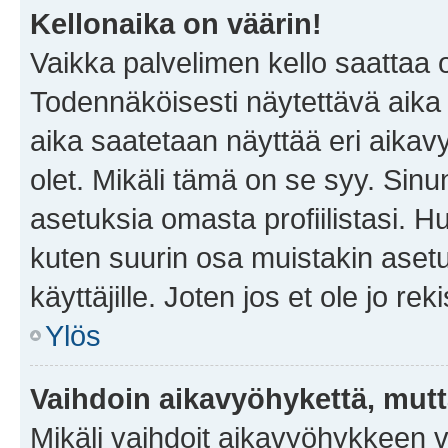
Kellonaika on väärin!
Vaikka palvelimen kello saattaa 
Todennäköisesti näytettävä aika
aika saatetaan näyttää eri aika
olet. Mikäli tämä on se syy. Si
asetuksia omasta profiilistasi. 
kuten suurin osa muistakin asetuks
käyttäjille. Joten jos et ole jo rek
Ylös
Vaihdoin aikavyöhykettä, mutta 
Mikäli vaihdoit aikavyöhykkeen 