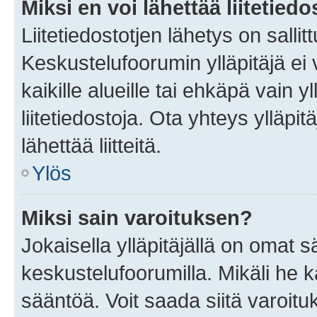
Miksi en voi lähettää liitetied
Liitetiedostotjen lähetys on sallit
Keskustelufoorumin ylläpitäjä ei v
kaikille alueille tai ehkäpä vain 
liitetiedostoja. Ota yhteys ylläpit
lähettää liitteitä.
Ylös
Miksi sain varoituksen?
Jokaisella ylläpitäjällä on omat 
keskustelufoorumilla. Mikäli he ka
sääntöä. Voit saada siitä varoi