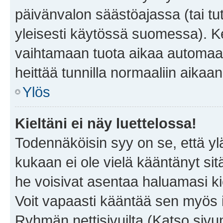
päivänvalon säästöajassa (tai tu
yleisesti käytössä suomessa). Ke
vaihtamaan tuota aikaa automaatti
heittää tunnilla normaaliin aikaan
Ylös
Kieltäni ei näy luettelossa!
Todennäköisin syy on se, että yläp
kukaan ei ole vielä kääntänyt sitä 
he voisivat asentaa haluamasi ki
Voit vapaasti kääntää sen myös i
Ryhmän nettisivuilta (Katso sivun