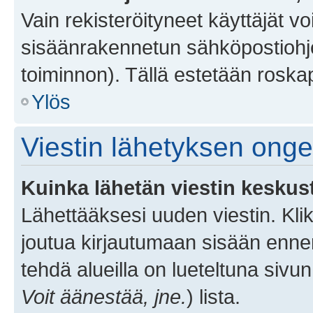
Vain rekisteröityneet käyttäjät v
sisäänrakennetun sähköpostiohjel
toiminnon). Tällä estetään roskap
Ylös
Viestin lähetyksen ong
Kuinka lähetän viestin keskus
Lähettääksesi uuden viestin. Kl
joutua kirjautumaan sisään ennen 
tehdä alueilla on lueteltuna sivun
Voit äänestää, jne.
) lista.