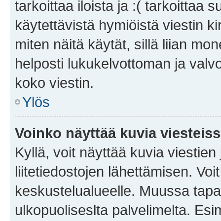
tarkoittaa iloista ja :( tarkoittaa 
käytettävistä hymiöistä viestin k
miten näitä käytät, sillä liian m
helposti lukukelvottoman ja valvo
koko viestin.
Ylös
Voinko näyttää kuvia viesteis
Kyllä, voit näyttää kuvia viestien 
liitetiedostojen lähettämisen. Vo
keskustelualueelle. Muussa tapa
ulkopuoliseslta palvelimelta. Es