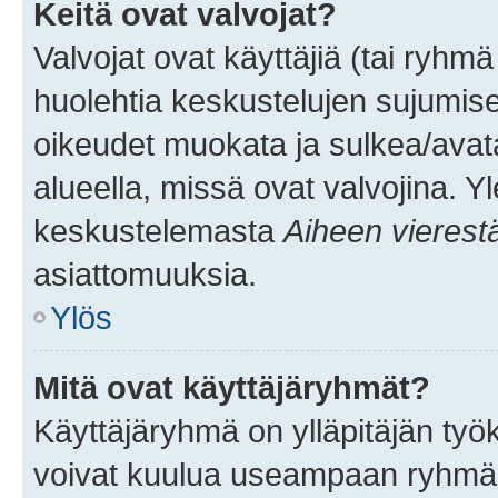
Keitä ovat valvojat?
Valvojat ovat käyttäjiä (tai ryhmä
huolehtia keskustelujen sujumise
oikeudet muokata ja sulkea/avata, 
alueella, missä ovat valvojina. Y
keskustelemasta
Aiheen vierest
asiattomuuksia.
Ylös
Mitä ovat käyttäjäryhmät?
Käyttäjäryhmä on ylläpitäjän työka
voivat kuulua useampaan ryhmään