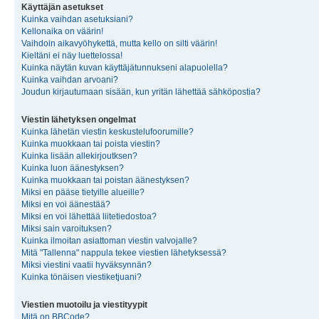
Käyttäjän asetukset
Kuinka vaihdan asetuksiani?
Kellonaika on väärin!
Vaihdoin aikavyöhykettä, mutta kello on silti väärin!
Kieltäni ei näy luettelossa!
Kuinka näytän kuvan käyttäjätunnukseni alapuolella?
Kuinka vaihdan arvoani?
Joudun kirjautumaan sisään, kun yritän lähettää sähköpostia?
Viestin lähetyksen ongelmat
Kuinka lähetän viestin keskustelufoorumille?
Kuinka muokkaan tai poista viestin?
Kuinka lisään allekirjoutksen?
Kuinka luon äänestyksen?
Kuinka muokkaan tai poistan äänestyksen?
Miksi en pääse tietyille alueille?
Miksi en voi äänestää?
Miksi en voi lähettää liitetiedostoa?
Miksi sain varoituksen?
Kuinka ilmoitan asiattoman viestin valvojalle?
Mitä "Tallenna" nappula tekee viestien lähetyksessä?
Miksi viestini vaatii hyväksynnän?
Kuinka tönäisen viestiketjuani?
Viestien muotoilu ja viestityypit
Mitä on BBCode?