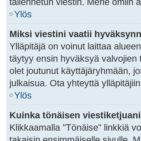
tallennetun viestin. Mene omiin a
Ylös
Miksi viestini vaatii hyväksyn
Ylläpitäjä on voinut laittaa alueen
täytyy ensin hyväksyä valvojien 
olet joutunut käyttäjäryhmään, jo
julkaisua. Ota yhteyttä ylläpitäjii
Ylös
Kuinka tönäisen viestiketjuan
Klikkaamalla "Tönäise" linkkiä voi
takaisin ensimmäiselle sivulle. M