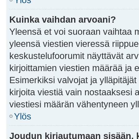
Kuinka vaihdan arvoani?
Yleensä et voi suoraan vaihtaa 
yleensä viestien vieressä riippu
keskustelufoorumit näyttävät ar
kirjoittamien viestien määrää ja er
Esimerkiksi valvojat ja ylläpitäjä
kirjoita viestiä vain nostaakses
viestiesi määrän vähentyneen yl
Ylös
Joudun kirjautumaan sisään, k