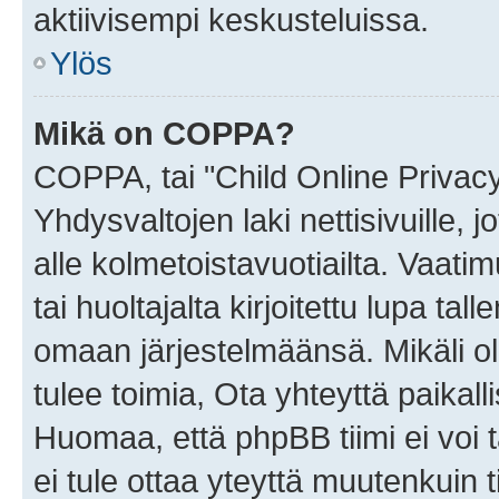
aktiivisempi keskusteluissa.
Ylös
Mikä on COPPA?
COPPA, tai "Child Online Privac
Yhdysvaltojen laki nettisivuille, 
alle kolmetoistavuotiailta. Vaa
tai huoltajalta kirjoitettu lupa ta
omaan järjestelmäänsä. Mikäli 
tulee toimia, Ota yhteyttä paika
Huomaa, että phpBB tiimi ei voi t
ei tule ottaa yteyttä muutenkuin t