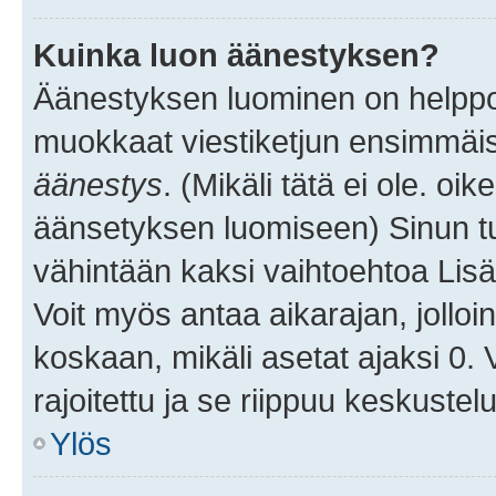
Kuinka luon äänestyksen?
Äänestyksen luominen on helppoa.
muokkaat viestiketjun ensimmäis
äänestys
. (Mikäli tätä ei ole. oik
äänsetyksen luomiseen) Sinun tu
vähintään kaksi vaihtoehtoa Lisää
Voit myös antaa aikarajan, jolloi
koskaan, mikäli asetat ajaksi 0.
rajoitettu ja se riippuu keskustel
Ylös