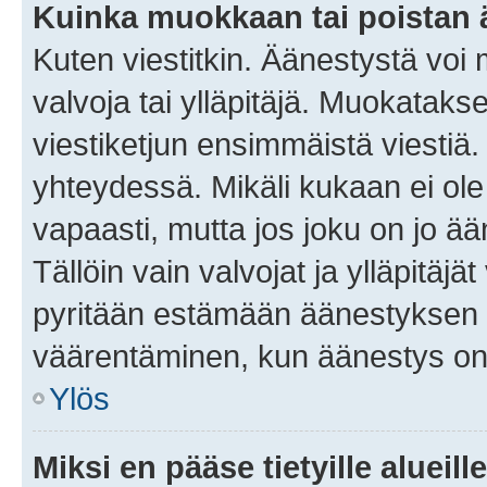
Kuinka muokkaan tai poistan
Kuten viestitkin. Äänestystä voi
valvoja tai ylläpitäjä. Muokatak
viestiketjun ensimmäistä viestiä
yhteydessä. Mikäli kukaan ei ol
vapaasti, mutta jos joku on jo ä
Tällöin vain valvojat ja ylläpitäjä
pyritään estämään äänestyksen 
väärentäminen, kun äänestys on
Ylös
Miksi en pääse tietyille alueill