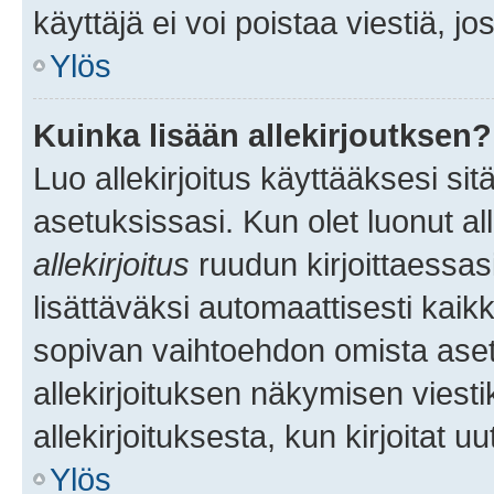
käyttäjä ei voi poistaa viestiä, jo
Ylös
Kuinka lisään allekirjoutksen?
Luo allekirjoitus käyttääksesi si
asetuksissasi. Kun olet luonut all
allekirjoitus
ruudun kirjoittaessasi
lisättäväksi automaattisesti kaikki
sopivan vaihtoehdon omista asetu
allekirjoituksen näkymisen viesti
allekirjoituksesta, kun kirjoitat uu
Ylös