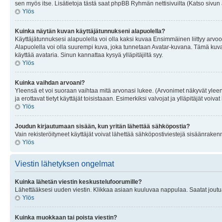
sen myös itse. Lisätietoja tästä saat phpBB Ryhmän nettisivuilta (Katso sivun 
Ylös
Kuinka näytän kuvan käyttäjätunnukseni alapuolella?
Käyttäjätunnuksesi alapuolella voi olla kaksi kuvaa Ensimmäinen liittyy arvoosi
Alapuolella voi olla suurempi kuva, joka tunnetaan Avatar-kuvana. Tämä kuva o
käyttää avataria. Sinun kannattaa kysyä ylläpitäjiltä syy.
Ylös
Kuinka vaihdan arvoani?
Yleensä et voi suoraan vaihtaa mitä arvonasi lukee. (Arvonimet näkyvät yleen
ja erottavat tietyt käyttäjät toisistaaan. Esimerkiksi valvojat ja ylläpitäjät v
Ylös
Joudun kirjautumaan sisään, kun yritän lähettää sähköpostia?
Vain rekisteröityneet käyttäjät voivat lähettää sähköpostiviestejä sisäänraken
Ylös
Viestin lähetyksen ongelmat
Kuinka lähetän viestin keskustelufoorumille?
Lähettääksesi uuden viestin. Klikkaa asiaan kuuluvaa nappulaa. Saatat joutua k
Ylös
Kuinka muokkaan tai poista viestin?