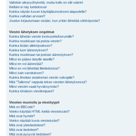
Vaihdoin aikavyöhykettä, mutta kello on silti väärin!
Kieltäni ei näy luettelossa!
Kuinka näytän kuvan käyttäjätunnukseni alapuolella?
Kuinka vaihdan arvoani?
Joudun kirjautumaan sisään, kun yritän lähettää sähköpostia?
Viestin lähetyksen ongelmat
Kuinka lähetän viestin keskustelufoorumille?
Kuinka muokkaan tai poista viestin?
Kuinka lisään allekirjoutksen?
Kuinka luon äänestyksen?
Kuinka muokkaan tai poistan äänestyksen?
Miksi en pääse tietyille alueille?
Miksi en voi äänestää?
Miksi en voi lähettää liitetiedostoa?
Miksi sain varoituksen?
Kuinka ilmoitan asiattoman viestin valvojalle?
Mitä "Tallenna" nappula tekee viestien lähetyksessä?
Miksi viestini vaatii hyväksynnän?
Kuinka tönäisen viestiketjuani?
Viestien muotoilu ja viestityypit
Mitä on BBCode?
Voinko käyttää HTML-kieltä viesteissäni?
Mitä ovat hymiöt?
Voinko näyttää kuvia viesteissäni?
Mitä ovat yleistiedotteet?
Mitä ovat tiedotteet?
Mitä ovat pysyvät tiedotteet?