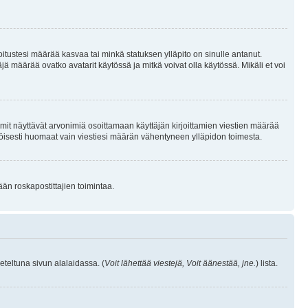
joitustesi määrää kasvaa tai minkä statuksen ylläpito on sinulle antanut.
 määrää ovatko avatarit käytössä ja mitkä voivat olla käytössä. Mikäli et voi
mit näyttävät arvonimiä osoittamaan käyttäjän kirjoittamien viestien määrää
ennäköisesti huomaat vain viestiesi määrän vähentyneen ylläpidon toimesta.
ään roskapostittajien toimintaa.
eteltuna sivun alalaidassa. (
Voit lähettää viestejä, Voit äänestää, jne.
) lista.