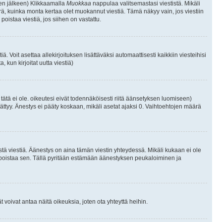
isen jälkeen) Klikkaamalla
Muokkaa
nappulaa valitsemastasi viestistä. Mikäli
, kuinka monta kertaa olet muokannut viestiä. Tämä näkyy vain, jos viestiin
poistaa viestiä, jos siihen on vastattu.
iä. Voit asettaa allekirjoituksen lisättäväksi automaattisesti kaikkiin viesteihisi
 kun kirjoitat uutta viestiä)
i tätä ei ole. oikeutesi eivät todennäköisesti riitä äänsetyksen luomiseen)
ättyy. Änestys ei pääty koskaan, mikäli asetat ajaksi 0. Vaihtoehtojen määrä
stä viestiä. Äänestys on aina tämän viestin yhteydessä. Mikäli kukaan ei ole
tai poistaa sen. Tällä pyritään estämään äänestyksen peukaloiminen ja
täjät voivat antaa näitä oikeuksia, joten ota yhteyttä heihin.