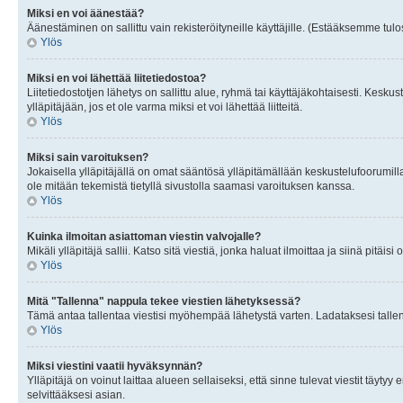
Miksi en voi äänestää?
Äänestäminen on sallittu vain rekisteröityneille käyttäjille. (Estääksemme tulos
Ylös
Miksi en voi lähettää liitetiedostoa?
Liitetiedostotjen lähetys on sallittu alue, ryhmä tai käyttäjäkohtaisesti. Keskus
ylläpitäjään, jos et ole varma miksi et voi lähettää liitteitä.
Ylös
Miksi sain varoituksen?
Jokaisella ylläpitäjällä on omat sääntösä ylläpitämällään keskustelufoorumilla
ole mitään tekemistä tietyllä sivustolla saamasi varoituksen kanssa.
Ylös
Kuinka ilmoitan asiattoman viestin valvojalle?
Mikäli ylläpitäjä sallii. Katso sitä viestiä, jonka haluat ilmoittaa ja siinä pitä
Ylös
Mitä "Tallenna" nappula tekee viestien lähetyksessä?
Tämä antaa tallentaa viestisi myöhempää lähetystä varten. Ladataksesi tallenn
Ylös
Miksi viestini vaatii hyväksynnän?
Ylläpitäjä on voinut laittaa alueen sellaiseksi, että sinne tulevat viestit täyty
selvittääksesi asian.