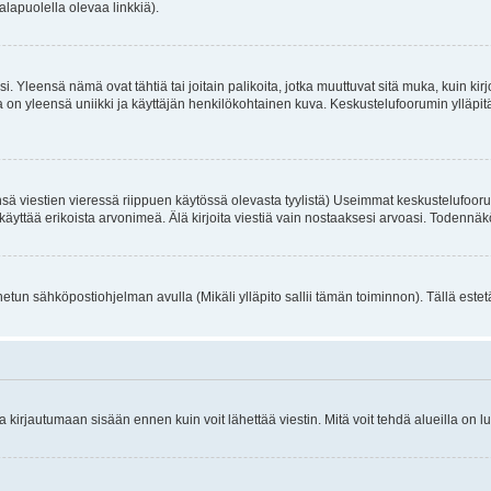
alapuolella olevaa linkkiä).
. Yleensä nämä ovat tähtiä tai joitain palikoita, jotka muuttuvat sitä muka, kuin kir
n yleensä uniikki ja käyttäjän henkilökohtainen kuva. Keskustelufoorumin ylläpitäjä
sä viestien vieressä riippuen käytössä olevasta tyylistä) Useimmat keskustelufooru
oivat käyttää erikoista arvonimeä. Älä kirjoita viestiä vain nostaaksesi arvoasi. Tod
netun sähköpostiohjelman avulla (Mikäli ylläpito sallii tämän toiminnon). Tällä estet
irjautumaan sisään ennen kuin voit lähettää viestin. Mitä voit tehdä alueilla on lu