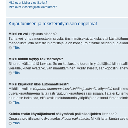
Mitä ovat lukitut viestiketjut?
Mitä ovat viestiketjujen kuvakkeet?
Kirjautumisen ja rekisteröitymisen ongelmat
Miksi en voi kirjautua sisään?
Tämä voi johtua monestakin syystä. Ensimmäiseksi, tarkista, että käyttäjätunnuk
mahdollista, että nettisivun omistajalla on konfigurointivirhe heidän puolellaan
Ylös
Miksi minun täytyy rekisteröityä?
Sinun ei välttämättä tarvitse. Se on keskustelufoorumin ylläpitäjistä kiinni sall
vieraille, kuten Avatar-kuvan määrittäminen, yksityisviestit, sähköpostin lähety
Ylös
Miksi kirjaudun ulos automaattisesti?
Mikäli et valitse
Kirjaudu automaattisesti sisään jokaisella käynnillä
rastia kes
pysyä kirjautuneena laita rasti ruutuun kirjautuessassi sisään. Tätä ei kuitenka
ruutua se tarkoittaa, että keskustelufoorumin ylläpitäjä on ottanut tämän toim
Ylös
Kuinka estän käyttäjänimeni näkymästä paikallaolijoiden listassa?
Omassa profiilissasi löytyy asetus
Piilota paikallaolo
. Mikäli laitat tämän as
Ylös