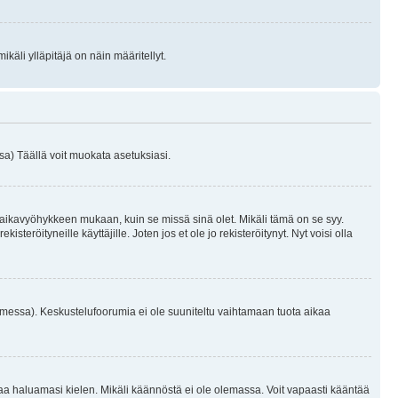
käli ylläpitäjä on näin määritellyt.
a) Täällä voit muokata asetuksiasi.
 aikavyöhykkeen mukaan, kuin se missä sinä olet. Mikäli tämä on se syy.
eröityneille käyttäjille. Joten jos et ole jo rekisteröitynyt. Nyt voisi olla
omessa). Keskustelufoorumia ei ole suuniteltu vaihtamaan tuota aikaa
sentaa haluamasi kielen. Mikäli käännöstä ei ole olemassa. Voit vapaasti kääntää