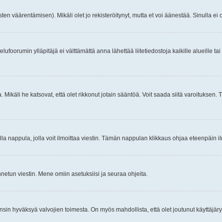
ten väärentämisen). Mikäli olet jo rekisteröitynyt, mutta et voi äänestää. Sinulla ei o
telufoorumin ylläpitäjä ei välttämättä anna lähettää liitetiedostoja kaikille alueille 
. Mikäli he katsovat, että olet rikkonut jotain sääntöä. Voit saada siitä varoituks
isi olla nappula, jolla voit ilmoittaa viestin. Tämän nappulan klikkaus ohjaa eteenpäin 
etun viestin. Mene omiin asetuksiisi ja seuraa ohjeita.
y ensin hyväksyä valvojien toimesta. On myös mahdollista, että olet joutunut käyttäjäry