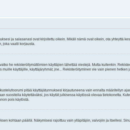
sesi ja salasanasi ovat kirjoitettu oikein. Mikäli nämä ovat oikein, ota yhteyttä ke
, joka vaatii korjausta.
ivatko he rekisteröitymättömien käyttäjien lähettää viestejä. Mutta kuitenkin. Rekister
s muille käyttäjille, käyttäjäryhmät, jne... Rekisteröityminen vie vain pienen hetken 
kustelufoorumi pitää käyttäjätunnuksesi kirjautuneena vain ennalta määritellyn ajan
an suositella käytettäväksi, jos käytät julkisessa käytössä olevaa tietokonetta. Kuten
innon pois käytöstä.
etuksen kohtaan
päällä
. Näkymisesi rajoittuu vain ylläpitäjiin, valvojiin ja itsellesi. S