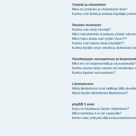
Ystävät ja vihamiehet
Mikä on ystävien ja vihamiesten lista?
Kuinka voin lisätä ja poistaa käyttäjiä ystävi
Viestien etsiminen
Kuinka voin etsiä viestejä?
Miksi hakutoiminto ei palauta yhtään tulosta
Miksi haku antaa vain tyhjän sivun?!?
Kuinka voin hakea toisia käyttäjiä??
Kuinka löydän omat viestini ja aloittamani vie
Viestiketjujen seuraaminen ja kirjanmerk
Mikä ero on kirjanmerkillä ja seuraamisella?
Kuinka asetan tietyn alueen tai viestiketjun
Kuinka lopetan seuraamisen?
Liitetiedostot
Mitkä liitetiedostot ovat sallittuja tällä alueell
Mistä löydän lähettämäni liitetiedostot?
phpBB 3 asiat
Kuka on kirjoittanut tämän ohjelmiston?
Miksi toimintoa X ei ole saatavilla?
Kehen otan yhteyttä tällä keskustelufoorumilla