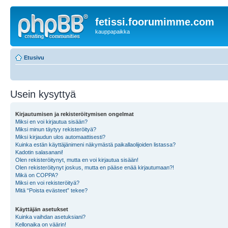
fetissi.foorumimme.com
kauppapaikka
Etusivu
Usein kysyttyä
Kirjautumisen ja rekisteröitymisen ongelmat
Miksi en voi kirjautua sisään?
Miksi minun täytyy rekisteröityä?
Miksi kirjaudun ulos automaattisesti?
Kuinka estän käyttäjänimeni näkymästä paikallaolijoiden listassa?
Kadotin salasanani!
Olen rekisteröitynyt, mutta en voi kirjautua sisään!
Olen rekisteröitynyt joskus, mutta en pääse enää kirjautumaan?!
Mikä on COPPA?
Miksi en voi rekisteröityä?
Mitä “Poista evästeet” tekee?
Käyttäjän asetukset
Kuinka vaihdan asetuksiani?
Kellonaika on väärin!