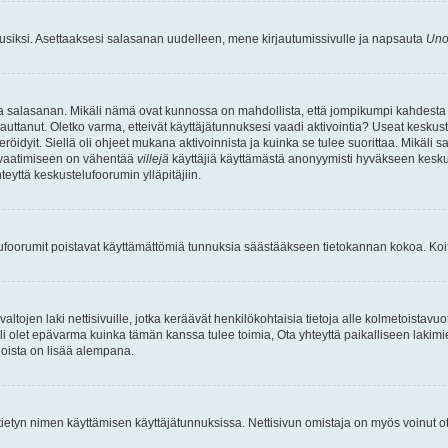
uusiksi. Asettaaksesi salasanan uudelleen, mene kirjautumissivulle ja napsauta
Uno
n ja salasanan. Mikäli nämä ovat kunnossa on mahdollista, että jompikumpi kahdesta
auttanut. Oletko varma, etteivät käyttäjätunnuksesi vaadi aktivointia? Useat keskustel
röidyit. Siellä oli ohjeet mukana aktivoinnista ja kuinka se tulee suorittaa. Mikäli s
n vaatimiseen on vähentää
villejä
käyttäjiä käyttämästä anonyymisti hyväkseen keskus
teyttä keskustelufoorumin ylläpitäjiin.
elufoorumit poistavat käyttämättömiä tunnuksia säästääkseen tietokannan kokoa. Koita
tojen laki nettisivuille, jotka keräävät henkilökohtaisia tietoja alle kolmetoistavuo
li olet epävarma kuinka tämän kanssa tulee toimia, Ota yhteyttä paikalliseen lakim
 joista on lisää alempana.
nyt tietyn nimen käyttämisen käyttäjätunnuksissa. Nettisivun omistaja on myös voinut