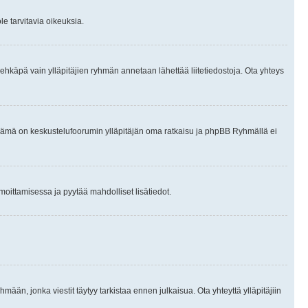
le tarvitavia oikeuksia.
tai ehkäpä vain ylläpitäjien ryhmän annetaan lähettää liitetiedostoja. Ota yhteys
en. Tämä on keskustelufoorumin ylläpitäjän oma ratkaisu ja phpBB Ryhmällä ei
ilmoittamisessa ja pyytää mahdolliset lisätiedot.
hmään, jonka viestit täytyy tarkistaa ennen julkaisua. Ota yhteyttä ylläpitäjiin