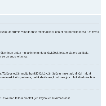
skustelufoorumin ylläpitoon varmistaaksesi, että et ole porttikiellossa. On myös
öityminen antaa muitakin toimintoja käyttöösi, jotka eivät ole sallittuja
ja se on suositeltavaa.
. Tällä estetään muita henkilöitä käyttämästä tunnuksiasi. Mikäli haluat
 esimerkiksi kirjastossa, nettikahvilassa, koulussa, jne... Mikäli et näe tätä
inut lasketaan tällöin piilotettujen käyttäjien lukumäärässä.