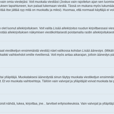
a vain omia viestejäsi. Voit muokata viestiäsi (Joskus vain rajoitetun ajan sen luom
okkauksen tapahtuneen, kun palaat lukemaan viestiä. Tässä on mukana myös lukumäärä
pitää itse jättää syy mitä on muokattu ja miksi). Huomaa, että normaali käyttäjä ei voi 
olet luonut allekirjoituksen. Voit valita
Lisää allekirjoitus
ruudun kirjoittaessasi viest
tää allekirjoituksen näkymisen viestikohtaisesti poistamalla rastin allekirjoituksesta,
aat viestiketjun ensimmäistä viestiä) näet valikossa kohdan
Lisää äänestys
. (Mikäl
aikki vaihtoehdot omille riveillensä. Voit myös antaa aikarajan, jolloin äänestys pä
 tai ylläpitäjä. Muokataksesi äänestystä sinun täytyy muokata viestiketjun ensimmäi
. Et voi muokata vaihtoehtoja. Tällöin vain valvojat ja ylläpitäjät voivat muokata 
 voisit nähdä, lukea, kirjoittaa, jne... tarvitset erityisoikeuksia. Vain valvojat ja ylläpi