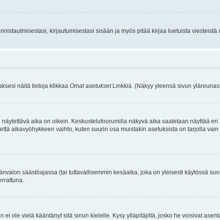
istautmisestasi, kirjautumisestasi sisään ja myös pitää kirjaa luetuista viesteistä mi
aksesi näitä tietoja klikkaa
Omat asetukset
Linkkiä. (Näkyy yleensä sivun yläreunass
 näytettävä aika on oikein. Keskustelufoorumilla näkyvä aika saatetaan näyttää eri
aikavyöhykkeen vaihto, kuten suurin osa muistakin asetuksista on tarjolla vain rekist
änvalon säästöajassa (tai tuttavallisemmin kesäaika, joka on yleisesti käytössä su
errattuna.
an ei ole vielä kääntänyt sitä sinun kielelle. Kysy ylläpitäjiltä, josko he voisivat a