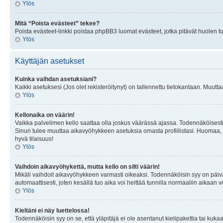
Ylös
Mitä “Poista evästeet” tekee?
Poista evästeet-linkki poistaa phpBB3 luomat evästeet, jotka pitävät huolen tunn
Ylös
Käyttäjän asetukset
Kuinka vaihdan asetuksiani?
Kaikki asetuksesi (Jos olet rekisteröitynyt) on tallennettu tietokantaan. Muutta
Ylös
Kellonaika on väärin!
Vaikka palvelimen kello saattaa olla joskus väärässä ajassa. Todennäköisesti
Sinun tulee muuttaa aikavyöhykkeen asetuksia omasta profiilistasi. Huomaa, että 
hyvä tilaisuus!
Ylös
Vaihdoin aikavyöhykettä, mutta kello on silti väärin!
Mikäli vaihdoit aikavyöhykkeen varmasti oikeaksi. Todennäköisin syy on päiv
automaattisesti, joten kesällä tuo aika voi heittää tunnilla normaaliin aikaan v
Ylös
Kieltäni ei näy luettelossa!
Todennäköisin syy on se, että yläpitäjä ei ole asentanut kielipakettia tai kuka