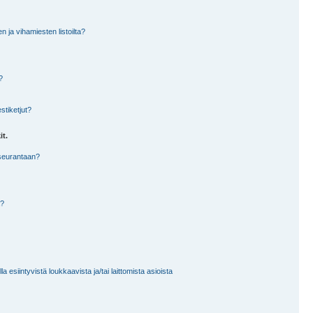
en ja vihamiesten listoilta?
?
stiketjut?
it.
 seurantaan?
a?
 esiintyvistä loukkaavista ja/tai laittomista asioista