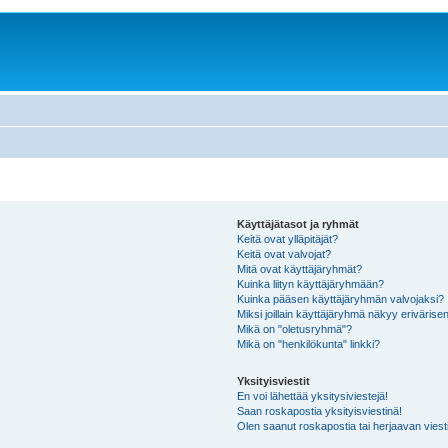
Käyttäjätasot ja ryhmät
Keitä ovat ylläpitäjät?
Keitä ovat valvojat?
Mitä ovat käyttäjäryhmät?
Kuinka liityn käyttäjäryhmään?
Kuinka pääsen käyttäjäryhmän valvojaksi?
Miksi joillain käyttäjäryhmä näkyy erivärise
Mikä on "oletusryhmä"?
Mikä on "henkilökunta" linkki?
Yksityisviestit
En voi lähettää yksitysiviestejä!
Saan roskapostia yksityisviestinä!
Olen saanut roskapostia tai herjaavan viesti