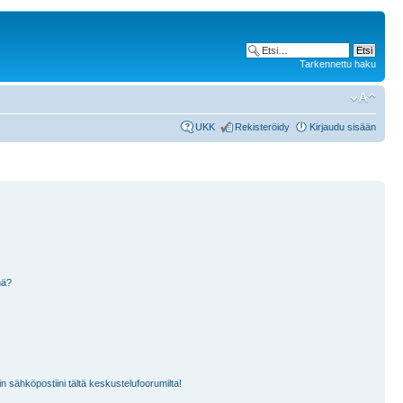
Tarkennettu haku
UKK
Rekisteröidy
Kirjaudu sisään
nä?
n sähköpostiini tältä keskustelufoorumilta!