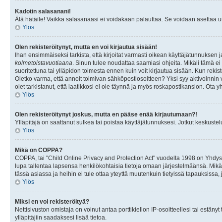
Kadotin salasanani!
Älä hätäile! Vaikka salasanaasi ei voidakaan palauttaa. Se voidaan asettaa 
Ylös
Olen rekisteröitynyt, mutta en voi kirjautua sisään!
Ihan ensimmäiseksi tarkista, että kirjoitat varmasti oikean käyttäjätunnukse
kolmetoistavuotiaana
. Sinun tulee noudattaa saamiasi ohjeita. Mikäli tämä ei 
suoritettuna tai ylläpidon toimesta ennen kuin voit kirjautua sisään. Kun rekiste
Oletko varma, että annoit toimivan sähköpostiosoitteen? Yksi syy aktivoinni
olet tarkistanut, että laatikkosi ei ole täynnä ja myös roskapostikansion. Ota yh
Ylös
Olen rekisteröitynyt joskus, mutta en pääse enää kirjautumaan?!
Ylläpitäjä on saattanut sulkea tai poistaa käyttäjätunnuksesi. Jotkut keskust
Ylös
Mikä on COPPA?
COPPA, tai "Child Online Privacy and Protection Act" vuodelta 1998 on Yhdysval
lupa tallentaa lapsensa henkilökohtaisia tietoja omaan järjestelmäänsä. Mikä
tässä asiassa ja heihin ei tule ottaa yteyttä muutenkuin tietyissä tapauksissa,
Ylös
Miksi en voi rekisteröityä?
Nettisivuston omistaja on voinut antaa porttikiellon IP-osoitteellesi tai estä
ylläpitäjiin saadaksesi lisää tietoa.