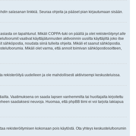
hdin salasanan
linkkiä. Seuraa ohjeita ja pääset pian kirjautumaan sisään.
 asiasta on tapahtunut. Mikäli COPPA-tuki on päällä ja
olet rekisteröitynyt alle
ufoorumit vaativat käyttäjätunnusten aktivoinnin uusilta käyttäjiltä joko itse
ait sähköpostia, noudata siinä tulleita ohjeita. Mikäli et saanut sähköpostia.
telufoorumia. Mikäli olet varma, että annoit toimivan sähköpostiosoitteen,
 rekisteröityä uudelleen ja ole mahdollisesti aktiivisempi keskusteluissa.
tiailta. Vaatimuksena on saada lapsen vanhemmilta tai huoltajalta kirjoitettu
ieheen saadaksesi neuvoja. Huomaa, että phpBB tiimi ei voi tarjota lakiapua
 ottaa rekisteröitymisen kokonaan pois käytöstä. Ota yhteys keskustelufoorumin