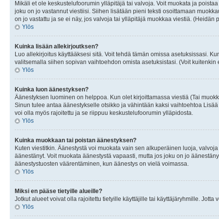
Mikäli et ole keskustelufoorumin ylläpitäjä tai valvoja. Voit muokata ja poista
joku on jo vastannut viestiisi. Siihen lisätään pieni teksti osoittamaan mu
on jo vastattu ja se ei näy, jos valvoja tai ylläpitäjä muokkaa viestiä. (Heidän 
Ylös
Kuinka lisään allekirjoutksen?
Luo allekirjoitus käyttääksesi sitä. Voit tehdä tämän omissa asetuksissasi. Kun 
valitsemalla siihen sopivan vaihtoehdon omista asetuksistasi. (Voit kuitenkin es
Ylös
Kuinka luon äänestyksen?
Äänestyksen luominen on helppoa. Kun olet kirjoittamassa viestiä (Tai muokk
Sinun tulee antaa äänestykselle otsikko ja vähintään kaksi vaihtoehtoa Lisää k
voi olla myös rajoitettu ja se riippuu keskustelufoorumin ylläpidosta.
Ylös
Kuinka muokkaan tai poistan äänestyksen?
Kuten viestitkin. Äänestystä voi muokata vain sen alkuperäinen luoja, valvoja
äänestänyt. Voit muokata äänestystä vapaasti, mutta jos joku on jo äänestänyt
äänestystuosten väärentäminen, kun äänestys on vielä voimassa.
Ylös
Miksi en pääse tietyille alueille?
Jotkut alueet voivat olla rajoitettu tietyille käyttäjille tai käyttäjäryhmille. Jotta
Ylös