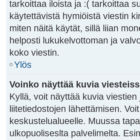
tarkoittaa iloista ja :( tarkoittaa 
käytettävistä hymiöistä viestin k
miten näitä käytät, sillä liian m
helposti lukukelvottoman ja valvo
koko viestin.
Ylös
Voinko näyttää kuvia viesteis
Kyllä, voit näyttää kuvia viestien 
liitetiedostojen lähettämisen. Vo
keskustelualueelle. Muussa tapa
ulkopuoliseslta palvelimelta. Es