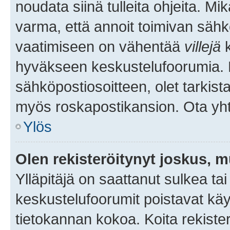
noudata siinä tulleita ohjeita. Mi
varma, että annoit toimivan sähk
vaatimiseen on vähentää
villejä
k
hyväkseen keskustelufoorumia. Mi
sähköpostiosoitteen, olet tarkista
myös roskapostikansion. Ota yhte
Ylös
Olen rekisteröitynyt joskus, 
Ylläpitäjä on saattanut sulkea ta
keskustelufoorumit poistavat k
tietokannan kokoa. Koita rekister