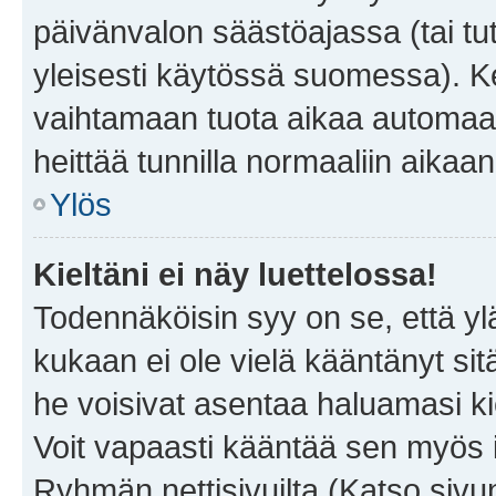
päivänvalon säästöajassa (tai tu
yleisesti käytössä suomessa). Ke
vaihtamaan tuota aikaa automaatti
heittää tunnilla normaaliin aikaan
Ylös
Kieltäni ei näy luettelossa!
Todennäköisin syy on se, että yläp
kukaan ei ole vielä kääntänyt sitä 
he voisivat asentaa haluamasi ki
Voit vapaasti kääntää sen myös i
Ryhmän nettisivuilta (Katso sivun