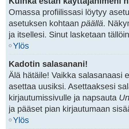
Kuinka estän käyttäjänimeni n
Omassa profiilissasi löytyy aset
asetuksen kohtaan
päällä
. Näkym
ja itsellesi. Sinut lasketaan tällö
Ylös
Kadotin salasanani!
Älä hätäile! Vaikka salasanaasi 
asettaa uusiksi. Asettaaksesi s
kirjautumissivulle ja napsauta
Un
ja pääset pian kirjautumaan sisä
Ylös