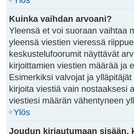
Kuinka vaihdan arvoani?
Yleensä et voi suoraan vaihtaa 
yleensä viestien vieressä riippu
keskustelufoorumit näyttävät ar
kirjoittamien viestien määrää ja er
Esimerkiksi valvojat ja ylläpitäjä
kirjoita viestiä vain nostaakses
viestiesi määrän vähentyneen yl
Ylös
Joudun kirjautumaan sisään, k