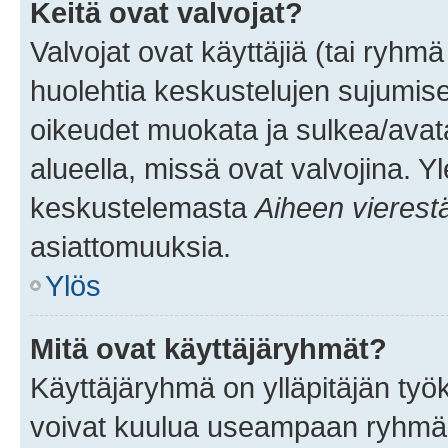
Keitä ovat valvojat?
Valvojat ovat käyttäjiä (tai ryhmä
huolehtia keskustelujen sujumise
oikeudet muokata ja sulkea/avata, 
alueella, missä ovat valvojina. Y
keskustelemasta
Aiheen vierest
asiattomuuksia.
Ylös
Mitä ovat käyttäjäryhmät?
Käyttäjäryhmä on ylläpitäjän työka
voivat kuulua useampaan ryhmään