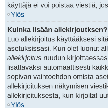
käyttäjä ei voi poistaa viestiä, jo
Ylös
Kuinka lisään allekirjoutksen?
Luo allekirjoitus käyttääksesi si
asetuksissasi. Kun olet luonut all
allekirjoitus
ruudun kirjoittaessasi
lisättäväksi automaattisesti kaikki
sopivan vaihtoehdon omista asetu
allekirjoituksen näkymisen viesti
allekirjoituksesta, kun kirjoitat uu
Ylös