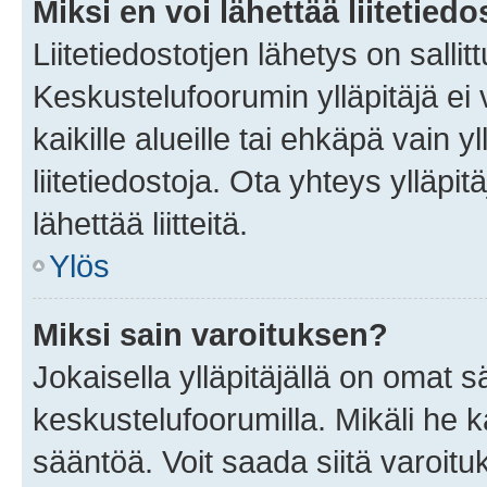
Miksi en voi lähettää liitetied
Liitetiedostotjen lähetys on sallit
Keskustelufoorumin ylläpitäjä ei v
kaikille alueille tai ehkäpä vain 
liitetiedostoja. Ota yhteys ylläpit
lähettää liitteitä.
Ylös
Miksi sain varoituksen?
Jokaisella ylläpitäjällä on omat 
keskustelufoorumilla. Mikäli he ka
sääntöä. Voit saada siitä varoi