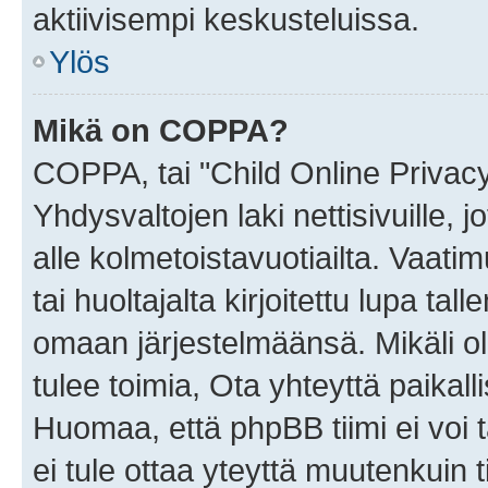
aktiivisempi keskusteluissa.
Ylös
Mikä on COPPA?
COPPA, tai "Child Online Privac
Yhdysvaltojen laki nettisivuille, 
alle kolmetoistavuotiailta. Vaa
tai huoltajalta kirjoitettu lupa ta
omaan järjestelmäänsä. Mikäli 
tulee toimia, Ota yhteyttä paika
Huomaa, että phpBB tiimi ei voi t
ei tule ottaa yteyttä muutenkuin t