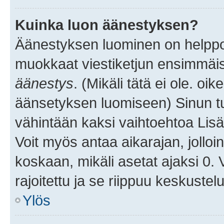
Kuinka luon äänestyksen?
Äänestyksen luominen on helppoa.
muokkaat viestiketjun ensimmäis
äänestys
. (Mikäli tätä ei ole. oik
äänsetyksen luomiseen) Sinun tu
vähintään kaksi vaihtoehtoa Lisää
Voit myös antaa aikarajan, jolloi
koskaan, mikäli asetat ajaksi 0.
rajoitettu ja se riippuu keskustel
Ylös