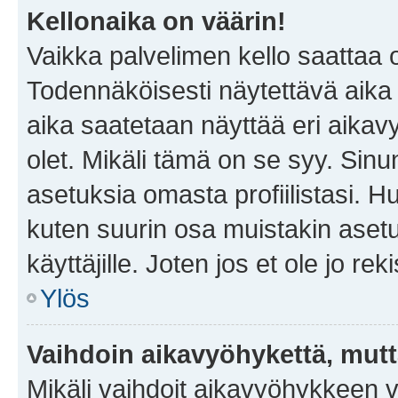
Kellonaika on väärin!
Vaikka palvelimen kello saattaa 
Todennäköisesti näytettävä aika
aika saatetaan näyttää eri aika
olet. Mikäli tämä on se syy. Si
asetuksia omasta profiilistasi. 
kuten suurin osa muistakin asetuks
käyttäjille. Joten jos et ole jo rek
Ylös
Vaihdoin aikavyöhykettä, mutta 
Mikäli vaihdoit aikavyöhykkeen 