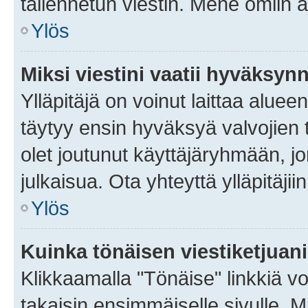
tallennetun viestin. Mene omiin a
Ylös
Miksi viestini vaatii hyväksyn
Ylläpitäjä on voinut laittaa alueen
täytyy ensin hyväksyä valvojien 
olet joutunut käyttäjäryhmään, jo
julkaisua. Ota yhteyttä ylläpitäjii
Ylös
Kuinka tönäisen viestiketjuan
Klikkaamalla "Tönäise" linkkiä voi
takaisin ensimmäiselle sivulle. M