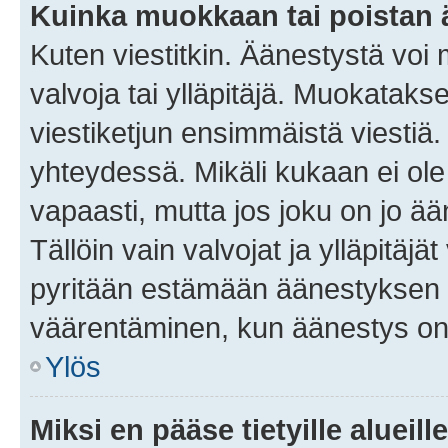
Kuinka muokkaan tai poistan
Kuten viestitkin. Äänestystä voi
valvoja tai ylläpitäjä. Muokatak
viestiketjun ensimmäistä viestiä
yhteydessä. Mikäli kukaan ei ol
vapaasti, mutta jos joku on jo ä
Tällöin vain valvojat ja ylläpitäjä
pyritään estämään äänestyksen 
väärentäminen, kun äänestys on
Ylös
Miksi en pääse tietyille alueill