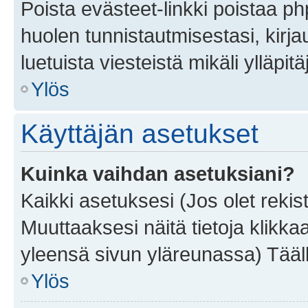
Poista evästeet-linkki poistaa p
huolen tunnistautmisestasi, kirja
luetuista viesteistä mikäli ylläpitä
Ylös
Käyttäjän asetukset
Kuinka vaihdan asetuksiani?
Kaikki asetuksesi (Jos olet rekist
Muuttaaksesi näitä tietoja klikka
yleensä sivun yläreunassa) Tääll
Ylös