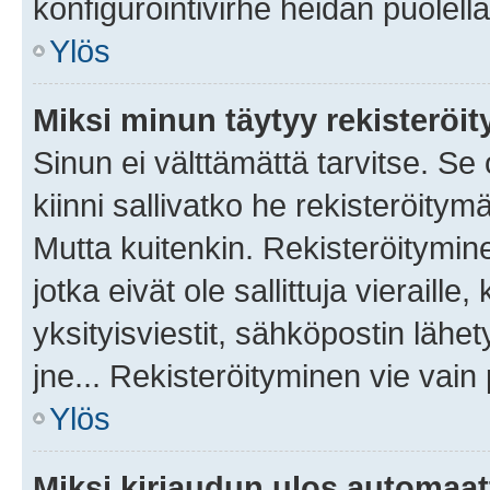
konfigurointivirhe heidän puolella
Ylös
Miksi minun täytyy rekisteröit
Sinun ei välttämättä tarvitse. Se
kiinni sallivatko he rekisteröitym
Mutta kuitenkin. Rekisteröitymine
jotka eivät ole sallittuja vierail
yksityisviestit, sähköpostin lähet
jne... Rekisteröityminen vie vain
Ylös
Miksi kirjaudun ulos automaat