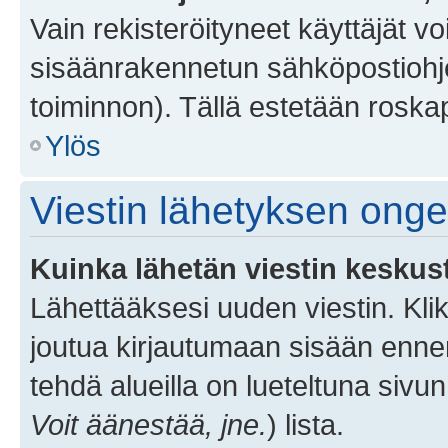
Vain rekisteröityneet käyttäjät v
sisäänrakennetun sähköpostiohjel
toiminnon). Tällä estetään roskap
Ylös
Viestin lähetyksen ong
Kuinka lähetän viestin keskus
Lähettääksesi uuden viestin. Kl
joutua kirjautumaan sisään ennen 
tehdä alueilla on lueteltuna sivun
Voit äänestää, jne.
) lista.