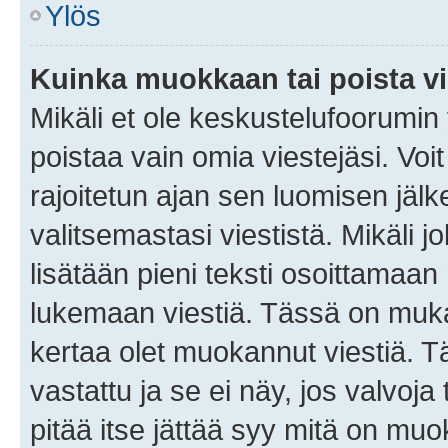
Ylös
Kuinka muokkaan tai poista vi
Mikäli et ole keskustelufoorumin y
poistaa vain omia viestejäsi. Voi
rajoitetun ajan sen luomisen jäl
valitsemastasi viestistä. Mikäli jo
lisätään pieni teksti osoittama
lukemaan viestiä. Tässä on mu
kertaa olet muokannut viestiä. Tä
vastattu ja se ei näy, jos valvoja
pitää itse jättää syy mitä on muo