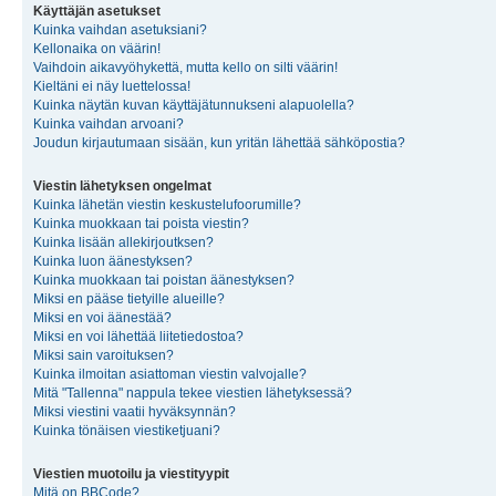
Käyttäjän asetukset
Kuinka vaihdan asetuksiani?
Kellonaika on väärin!
Vaihdoin aikavyöhykettä, mutta kello on silti väärin!
Kieltäni ei näy luettelossa!
Kuinka näytän kuvan käyttäjätunnukseni alapuolella?
Kuinka vaihdan arvoani?
Joudun kirjautumaan sisään, kun yritän lähettää sähköpostia?
Viestin lähetyksen ongelmat
Kuinka lähetän viestin keskustelufoorumille?
Kuinka muokkaan tai poista viestin?
Kuinka lisään allekirjoutksen?
Kuinka luon äänestyksen?
Kuinka muokkaan tai poistan äänestyksen?
Miksi en pääse tietyille alueille?
Miksi en voi äänestää?
Miksi en voi lähettää liitetiedostoa?
Miksi sain varoituksen?
Kuinka ilmoitan asiattoman viestin valvojalle?
Mitä "Tallenna" nappula tekee viestien lähetyksessä?
Miksi viestini vaatii hyväksynnän?
Kuinka tönäisen viestiketjuani?
Viestien muotoilu ja viestityypit
Mitä on BBCode?