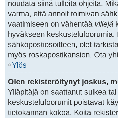
noudata siinä tulleita ohjeita. Mi
varma, että annoit toimivan sähk
vaatimiseen on vähentää
villejä
k
hyväkseen keskustelufoorumia. Mi
sähköpostiosoitteen, olet tarkista
myös roskapostikansion. Ota yhte
Ylös
Olen rekisteröitynyt joskus, 
Ylläpitäjä on saattanut sulkea ta
keskustelufoorumit poistavat k
tietokannan kokoa. Koita rekister