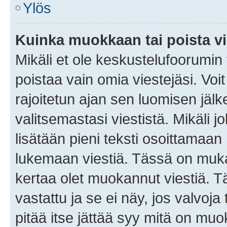
Ylös
Kuinka muokkaan tai poista vi
Mikäli et ole keskustelufoorumin y
poistaa vain omia viestejäsi. Voi
rajoitetun ajan sen luomisen jäl
valitsemastasi viestistä. Mikäli jo
lisätään pieni teksti osoittama
lukemaan viestiä. Tässä on mu
kertaa olet muokannut viestiä. Tä
vastattu ja se ei näy, jos valvoja
pitää itse jättää syy mitä on muo