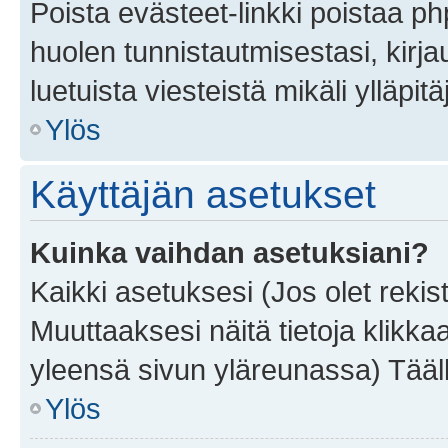
Poista evästeet-linkki poistaa p
huolen tunnistautmisestasi, kirja
luetuista viesteistä mikäli ylläpitä
Ylös
Käyttäjän asetukset
Kuinka vaihdan asetuksiani?
Kaikki asetuksesi (Jos olet rekist
Muuttaaksesi näitä tietoja klikka
yleensä sivun yläreunassa) Tääll
Ylös