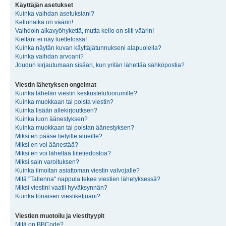
Käyttäjän asetukset
Kuinka vaihdan asetuksiani?
Kellonaika on väärin!
Vaihdoin aikavyöhykettä, mutta kello on silti väärin!
Kieltäni ei näy luettelossa!
Kuinka näytän kuvan käyttäjätunnukseni alapuolella?
Kuinka vaihdan arvoani?
Joudun kirjautumaan sisään, kun yritän lähettää sähköpostia?
Viestin lähetyksen ongelmat
Kuinka lähetän viestin keskustelufoorumille?
Kuinka muokkaan tai poista viestin?
Kuinka lisään allekirjoutksen?
Kuinka luon äänestyksen?
Kuinka muokkaan tai poistan äänestyksen?
Miksi en pääse tietyille alueille?
Miksi en voi äänestää?
Miksi en voi lähettää liitetiedostoa?
Miksi sain varoituksen?
Kuinka ilmoitan asiattoman viestin valvojalle?
Mitä "Tallenna" nappula tekee viestien lähetyksessä?
Miksi viestini vaatii hyväksynnän?
Kuinka tönäisen viestiketjuani?
Viestien muotoilu ja viestityypit
Mitä on BBCode?