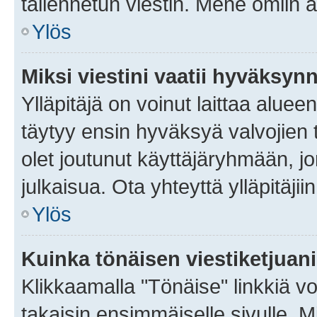
tallennetun viestin. Mene omiin a
Ylös
Miksi viestini vaatii hyväksyn
Ylläpitäjä on voinut laittaa alueen
täytyy ensin hyväksyä valvojien 
olet joutunut käyttäjäryhmään, jo
julkaisua. Ota yhteyttä ylläpitäjii
Ylös
Kuinka tönäisen viestiketjuan
Klikkaamalla "Tönäise" linkkiä voi
takaisin ensimmäiselle sivulle. M