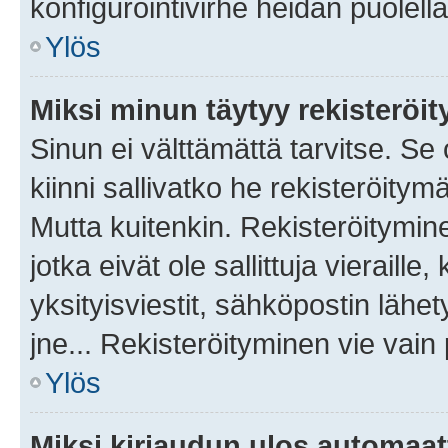
konfigurointivirhe heidän puolella
Ylös
Miksi minun täytyy rekisteröit
Sinun ei välttämättä tarvitse. Se
kiinni sallivatko he rekisteröitym
Mutta kuitenkin. Rekisteröitymine
jotka eivät ole sallittuja vierail
yksityisviestit, sähköpostin lähet
jne... Rekisteröityminen vie vain
Ylös
Miksi kirjaudun ulos automaat