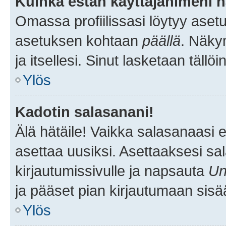
Kuinka estän käyttäjänimeni n
Omassa profiilissasi löytyy aset
asetuksen kohtaan
päällä
. Näkym
ja itsellesi. Sinut lasketaan tällö
Ylös
Kadotin salasanani!
Älä hätäile! Vaikka salasanaasi 
asettaa uusiksi. Asettaaksesi s
kirjautumissivulle ja napsauta
Un
ja pääset pian kirjautumaan sisä
Ylös