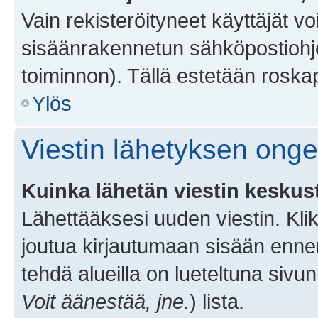
Vain rekisteröityneet käyttäjät v
sisäänrakennetun sähköpostiohjel
toiminnon). Tällä estetään roskap
Ylös
Viestin lähetyksen ong
Kuinka lähetän viestin keskus
Lähettääksesi uuden viestin. Kl
joutua kirjautumaan sisään ennen 
tehdä alueilla on lueteltuna sivun
Voit äänestää, jne.
) lista.