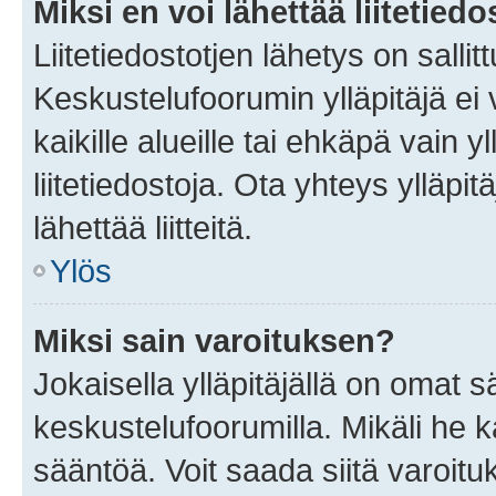
Miksi en voi lähettää liitetied
Liitetiedostotjen lähetys on sallit
Keskustelufoorumin ylläpitäjä ei v
kaikille alueille tai ehkäpä vain 
liitetiedostoja. Ota yhteys ylläpit
lähettää liitteitä.
Ylös
Miksi sain varoituksen?
Jokaisella ylläpitäjällä on omat 
keskustelufoorumilla. Mikäli he ka
sääntöä. Voit saada siitä varoi