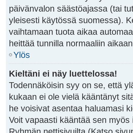
päivänvalon säästöajassa (tai tu
yleisesti käytössä suomessa). Ke
vaihtamaan tuota aikaa automaatti
heittää tunnilla normaaliin aikaan
Ylös
Kieltäni ei näy luettelossa!
Todennäköisin syy on se, että yläp
kukaan ei ole vielä kääntänyt sitä 
he voisivat asentaa haluamasi ki
Voit vapaasti kääntää sen myös i
Ryhmän nettisivuilta (Katso sivun