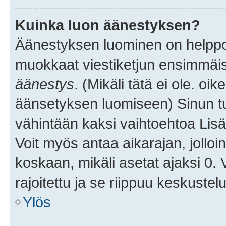
Kuinka luon äänestyksen?
Äänestyksen luominen on helppoa.
muokkaat viestiketjun ensimmäis
äänestys
. (Mikäli tätä ei ole. oik
äänsetyksen luomiseen) Sinun tu
vähintään kaksi vaihtoehtoa Lisää
Voit myös antaa aikarajan, jolloi
koskaan, mikäli asetat ajaksi 0.
rajoitettu ja se riippuu keskustel
Ylös