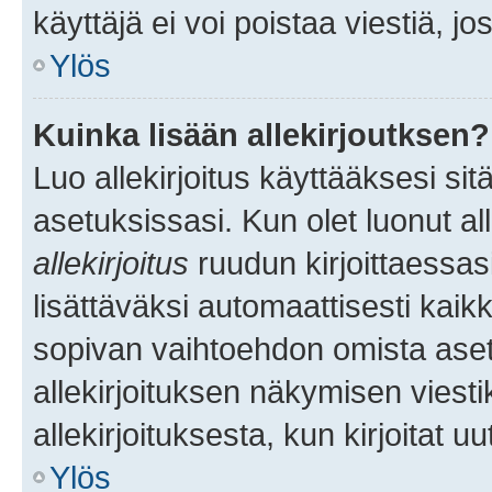
käyttäjä ei voi poistaa viestiä, jo
Ylös
Kuinka lisään allekirjoutksen?
Luo allekirjoitus käyttääksesi si
asetuksissasi. Kun olet luonut all
allekirjoitus
ruudun kirjoittaessasi
lisättäväksi automaattisesti kaikki
sopivan vaihtoehdon omista asetu
allekirjoituksen näkymisen viesti
allekirjoituksesta, kun kirjoitat uu
Ylös