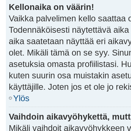
Kellonaika on väärin!
Vaikka palvelimen kello saattaa 
Todennäköisesti näytettävä aika
aika saatetaan näyttää eri aika
olet. Mikäli tämä on se syy. Si
asetuksia omasta profiilistasi. 
kuten suurin osa muistakin asetuks
käyttäjille. Joten jos et ole jo rek
Ylös
Vaihdoin aikavyöhykettä, mutta 
Mikäli vaihdoit aikavyöhykkeen 