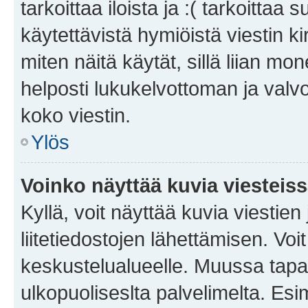
tarkoittaa iloista ja :( tarkoittaa 
käytettävistä hymiöistä viestin k
miten näitä käytät, sillä liian m
helposti lukukelvottoman ja valvo
koko viestin.
Ylös
Voinko näyttää kuvia viesteis
Kyllä, voit näyttää kuvia viestien 
liitetiedostojen lähettämisen. Vo
keskustelualueelle. Muussa tapa
ulkopuoliseslta palvelimelta. Es