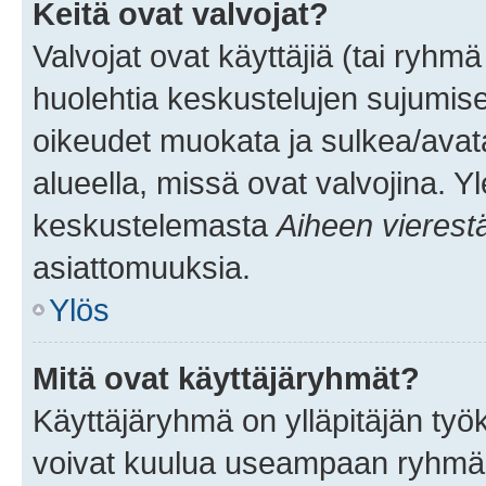
Keitä ovat valvojat?
Valvojat ovat käyttäjiä (tai ryhmä
huolehtia keskustelujen sujumise
oikeudet muokata ja sulkea/avata, 
alueella, missä ovat valvojina. Y
keskustelemasta
Aiheen vierest
asiattomuuksia.
Ylös
Mitä ovat käyttäjäryhmät?
Käyttäjäryhmä on ylläpitäjän työka
voivat kuulua useampaan ryhmään