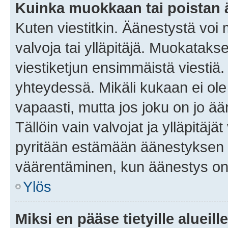
Kuinka muokkaan tai poistan
Kuten viestitkin. Äänestystä voi
valvoja tai ylläpitäjä. Muokatak
viestiketjun ensimmäistä viestiä
yhteydessä. Mikäli kukaan ei ol
vapaasti, mutta jos joku on jo ä
Tällöin vain valvojat ja ylläpitäjä
pyritään estämään äänestyksen 
väärentäminen, kun äänestys on
Ylös
Miksi en pääse tietyille alueill