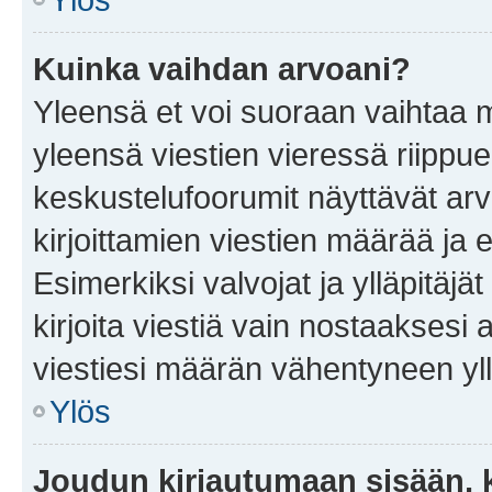
Kuinka vaihdan arvoani?
Yleensä et voi suoraan vaihtaa 
yleensä viestien vieressä riippu
keskustelufoorumit näyttävät ar
kirjoittamien viestien määrää ja er
Esimerkiksi valvojat ja ylläpitäjä
kirjoita viestiä vain nostaakses
viestiesi määrän vähentyneen yl
Ylös
Joudun kirjautumaan sisään, k