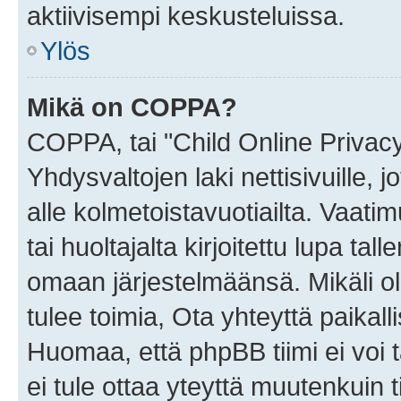
aktiivisempi keskusteluissa.
Ylös
Mikä on COPPA?
COPPA, tai "Child Online Privac
Yhdysvaltojen laki nettisivuille, 
alle kolmetoistavuotiailta. Vaa
tai huoltajalta kirjoitettu lupa ta
omaan järjestelmäänsä. Mikäli 
tulee toimia, Ota yhteyttä paika
Huomaa, että phpBB tiimi ei voi t
ei tule ottaa yteyttä muutenkuin t