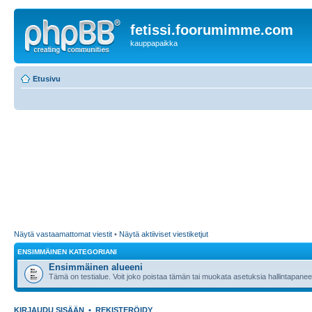
fetissi.foorumimme.com
kauppapaikka
Etusivu
Näytä vastaamattomat viestit
•
Näytä aktiiviset viestiketjut
ENSIMMÄINEN KATEGORIANI
Ensimmäinen alueeni
Tämä on testialue. Voit joko poistaa tämän tai muokata asetuksia hallintapanee
KIRJAUDU SISÄÄN
•
REKISTERÖIDY