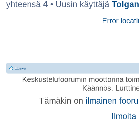
yhteensä
4
• Uusin käyttäjä
Tolgan
Error locati
Etusivu
Keskustelufoorumin moottorina toim
Käännös, Lurttin
Tämäkin on
ilmainen foor
Ilmoita