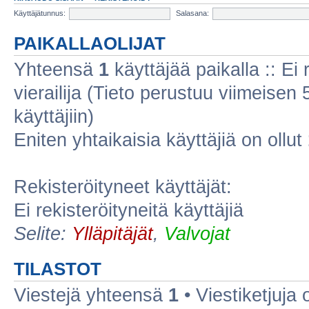
Käyttäjätunnus:
Salasana:
PAIKALLAOLIJAT
Yhteensä
1
käyttäjää paikalla :: Ei r
vierailija (Tieto perustuu viimeisen 5
käyttäjiin)
Eniten yhtaikaisia käyttäjiä on ollut
Rekisteröityneet käyttäjät:
Ei rekisteröityneitä käyttäjiä
Selite:
Ylläpitäjät
,
Valvojat
TILASTOT
Viestejä yhteensä
1
• Viestiketjuja