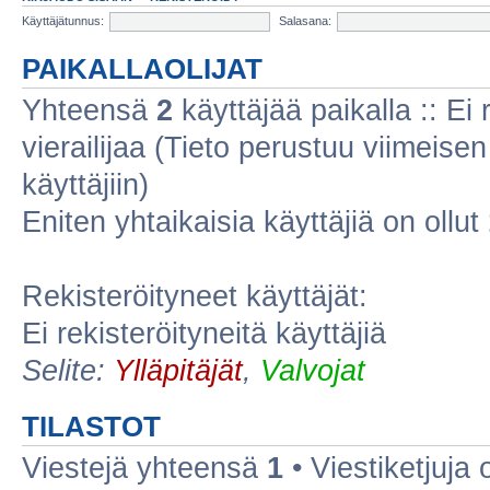
Käyttäjätunnus:
Salasana:
PAIKALLAOLIJAT
Yhteensä
2
käyttäjää paikalla :: Ei r
vierailijaa (Tieto perustuu viimeisen 
käyttäjiin)
Eniten yhtaikaisia käyttäjiä on ollut
Rekisteröityneet käyttäjät:
Ei rekisteröityneitä käyttäjiä
Selite:
Ylläpitäjät
,
Valvojat
TILASTOT
Viestejä yhteensä
1
• Viestiketjuja