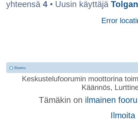
yhteensä
4
• Uusin käyttäjä
Tolgan
Error locati
Etusivu
Keskustelufoorumin moottorina toim
Käännös, Lurttin
Tämäkin on
ilmainen foor
Ilmoita