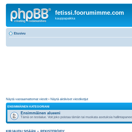
fetissi.foorumimme.com
kauppapaikka
Etusivu
Näytä vastaamattomat viestit
•
Näytä aktiiviset viestiketjut
ENSIMMÄINEN KATEGORIANI
Ensimmäinen alueeni
Tämä on testialue. Voit joko poistaa tämän tai muokata asetuksia hallintapanee
KIRJAUDU SISÄÄN
•
REKISTERÖIDY