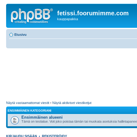
fetissi.foorumimme.com
kauppapaikka
Etusivu
Näytä vastaamattomat viestit
•
Näytä aktiiviset viestiketjut
ENSIMMÄINEN KATEGORIANI
Ensimmäinen alueeni
Tämä on testialue. Voit joko poistaa tämän tai muokata asetuksia hallintapanee
KIRJAUDU SISÄÄN
•
REKISTERÖIDY