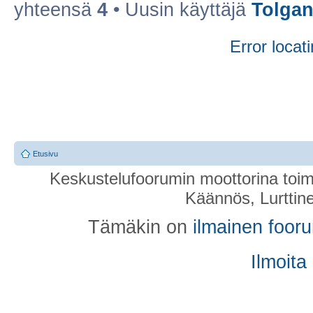
yhteensä
4
• Uusin käyttäjä
Tolgan
Error locati
Etusivu
Keskustelufoorumin moottorina toim
Käännös, Lurttin
Tämäkin on
ilmainen foor
Ilmoita