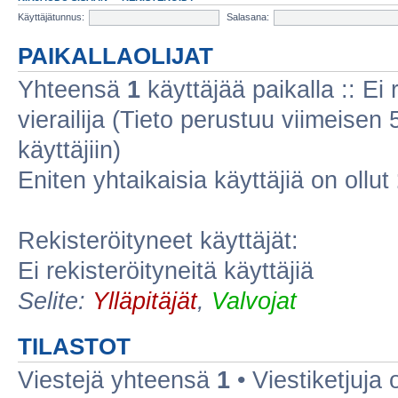
Käyttäjätunnus:
Salasana:
PAIKALLAOLIJAT
Yhteensä
1
käyttäjää paikalla :: Ei r
vierailija (Tieto perustuu viimeisen 5
käyttäjiin)
Eniten yhtaikaisia käyttäjiä on ollut
Rekisteröityneet käyttäjät:
Ei rekisteröityneitä käyttäjiä
Selite:
Ylläpitäjät
,
Valvojat
TILASTOT
Viestejä yhteensä
1
• Viestiketjuja