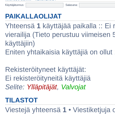
Käyttäjätunnus:
Salasana:
PAIKALLAOLIJAT
Yhteensä
1
käyttäjää paikalla :: Ei r
vierailija (Tieto perustuu viimeisen 5
käyttäjiin)
Eniten yhtaikaisia käyttäjiä on ollut
Rekisteröityneet käyttäjät:
Ei rekisteröityneitä käyttäjiä
Selite:
Ylläpitäjät
,
Valvojat
TILASTOT
Viestejä yhteensä
1
• Viestiketjuja