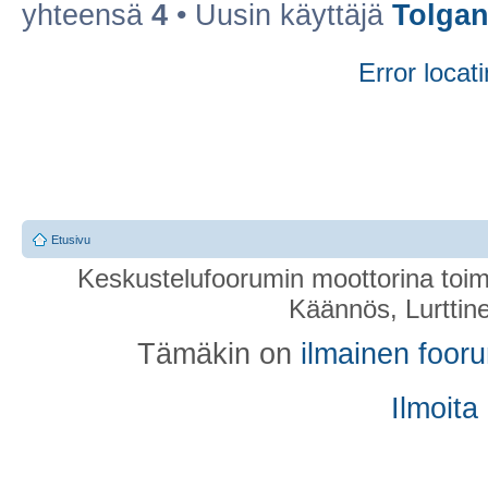
yhteensä
4
• Uusin käyttäjä
Tolgan
Error locati
Etusivu
Keskustelufoorumin moottorina toim
Käännös, Lurttin
Tämäkin on
ilmainen foor
Ilmoita