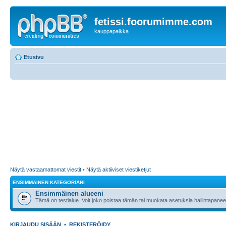
fetissi.foorumimme.com
kauppapaikka
Etusivu
Näytä vastaamattomat viestit
•
Näytä aktiiviset viestiketjut
ENSIMMÄINEN KATEGORIANI
Ensimmäinen alueeni
Tämä on testialue. Voit joko poistaa tämän tai muokata asetuksia hallintapanee
KIRJAUDU SISÄÄN
•
REKISTERÖIDY