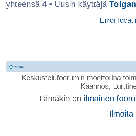
yhteensä
4
• Uusin käyttäjä
Tolgan
Error locati
Etusivu
Keskustelufoorumin moottorina toim
Käännös, Lurttin
Tämäkin on
ilmainen foor
Ilmoita