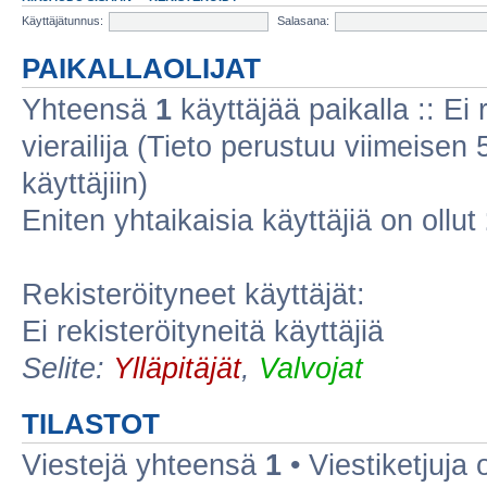
Käyttäjätunnus:
Salasana:
PAIKALLAOLIJAT
Yhteensä
1
käyttäjää paikalla :: Ei r
vierailija (Tieto perustuu viimeisen 5
käyttäjiin)
Eniten yhtaikaisia käyttäjiä on ollut
Rekisteröityneet käyttäjät:
Ei rekisteröityneitä käyttäjiä
Selite:
Ylläpitäjät
,
Valvojat
TILASTOT
Viestejä yhteensä
1
• Viestiketjuja