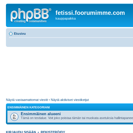
fetissi.foorumimme.com
kauppapaikka
Etusivu
Näytä vastaamattomat viestit
•
Näytä aktiiviset viestiketjut
ENSIMMÄINEN KATEGORIANI
Ensimmäinen alueeni
Tämä on testialue. Voit joko poistaa tämän tai muokata asetuksia hallintapanee
KIRJAUDU SISÄÄN
•
REKISTERÖIDY