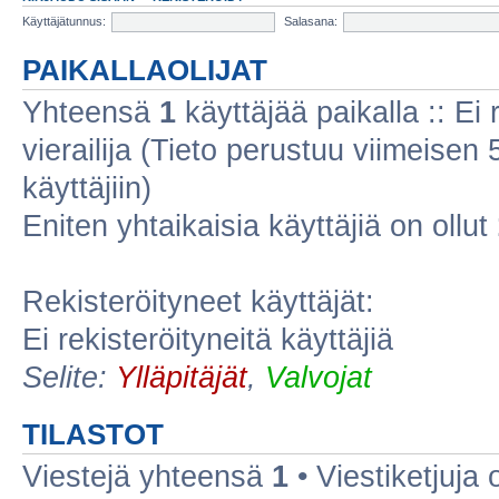
Käyttäjätunnus:
Salasana:
PAIKALLAOLIJAT
Yhteensä
1
käyttäjää paikalla :: Ei r
vierailija (Tieto perustuu viimeisen 5
käyttäjiin)
Eniten yhtaikaisia käyttäjiä on ollut
Rekisteröityneet käyttäjät:
Ei rekisteröityneitä käyttäjiä
Selite:
Ylläpitäjät
,
Valvojat
TILASTOT
Viestejä yhteensä
1
• Viestiketjuja