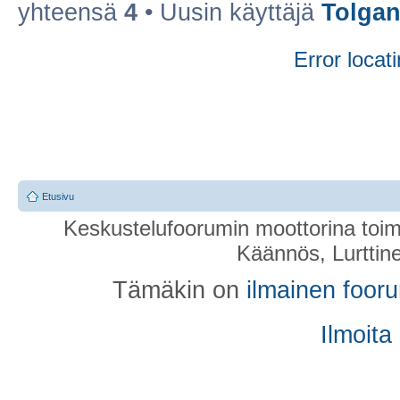
yhteensä
4
• Uusin käyttäjä
Tolgan
Error locati
Etusivu
Keskustelufoorumin moottorina toim
Käännös, Lurttin
Tämäkin on
ilmainen foor
Ilmoita