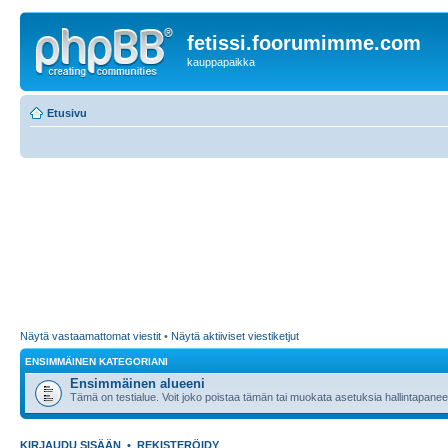
fetissi.foorumimme.com
kauppapaikka
Etusivu
Näytä vastaamattomat viestit
•
Näytä aktiiviset viestiketjut
ENSIMMÄINEN KATEGORIANI
Ensimmäinen alueeni
Tämä on testialue. Voit joko poistaa tämän tai muokata asetuksia hallintapanee
KIRJAUDU SISÄÄN
•
REKISTERÖIDY