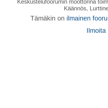
Keskustelufoorumin moottorina toim
Käännös, Lurttin
Tämäkin on
ilmainen foor
Ilmoita