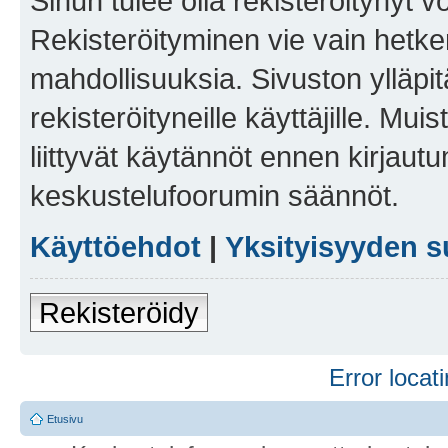
Sinun tulee olla rekisteröitynyt v
Rekisteröityminen vie vain hetken
mahdollisuuksia. Sivuston ylläpit
rekisteröityneille käyttäjille. Mu
liittyvät käytännöt ennen kirjau
keskustelufoorumin säännöt.
Käyttöehdot
|
Yksityisyyden s
Rekisteröidy
Error locati
Etusivu