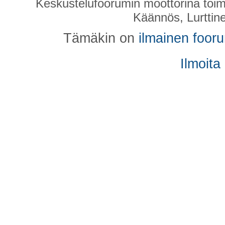
Keskustelufoorumin moottorina toim
Käännös, Lurttin
Tämäkin on
ilmainen foor
Ilmoita