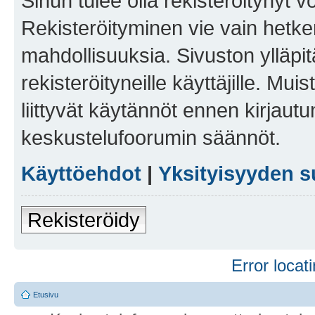
Sinun tulee olla rekisteröitynyt v
Rekisteröityminen vie vain hetken
mahdollisuuksia. Sivuston ylläpit
rekisteröityneille käyttäjille. Mu
liittyvät käytännöt ennen kirjau
keskustelufoorumin säännöt.
Käyttöehdot
|
Yksityisyyden s
Rekisteröidy
Error locati
Etusivu