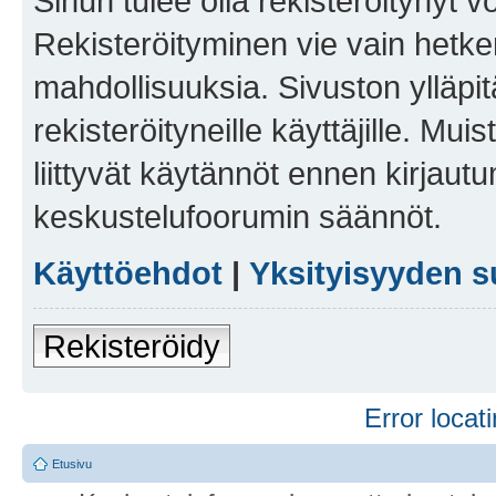
Sinun tulee olla rekisteröitynyt v
Rekisteröityminen vie vain hetken
mahdollisuuksia. Sivuston ylläpit
rekisteröityneille käyttäjille. Mu
liittyvät käytännöt ennen kirjau
keskustelufoorumin säännöt.
Käyttöehdot
|
Yksityisyyden s
Rekisteröidy
Error locati
Etusivu