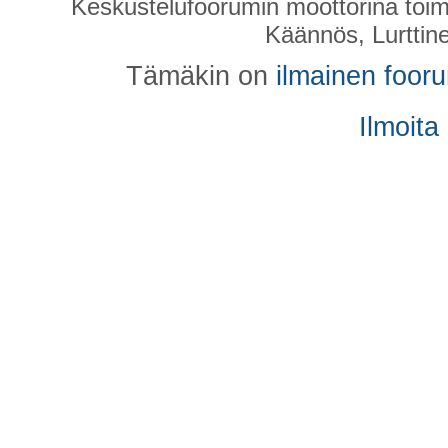
Keskustelufoorumin moottorina toim
Käännös, Lurttin
Tämäkin on
ilmainen foor
Ilmoita