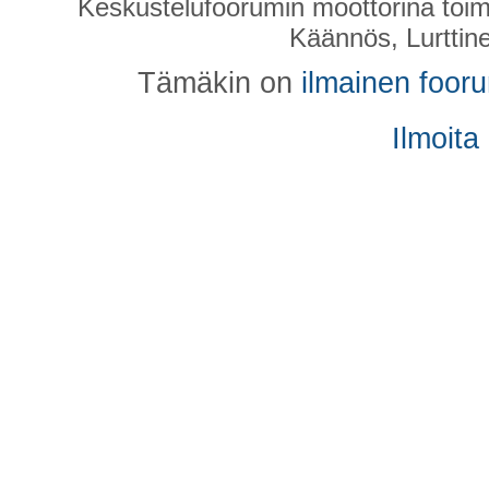
Keskustelufoorumin moottorina toim
Käännös, Lurttin
Tämäkin on
ilmainen foor
Ilmoita