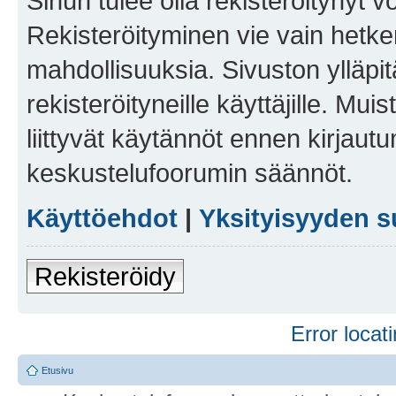
Sinun tulee olla rekisteröitynyt v
Rekisteröityminen vie vain hetken
mahdollisuuksia. Sivuston ylläpit
rekisteröityneille käyttäjille. Mu
liittyvät käytännöt ennen kirjau
keskustelufoorumin säännöt.
Käyttöehdot
|
Yksityisyyden s
Rekisteröidy
Error locati
Etusivu