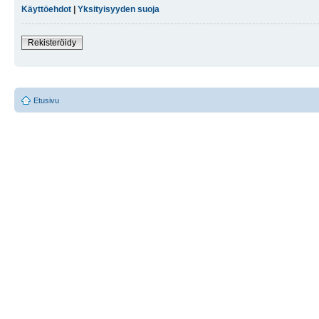
Käyttöehdot
|
Yksityisyyden suoja
Rekisteröidy
Etusivu