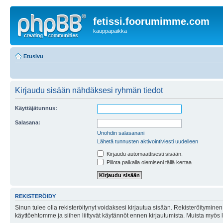
fetissi.foorumimme.com
kauppapaikka
Etusivu
Kirjaudu sisään nähdäksesi ryhmän tiedot
Käyttäjätunnus:
Salasana:
Unohdin salasanani
Lähetä tunnusten aktivointiviesti uudelleen
Kirjaudu automaattisesti sisään.
Piilota paikalla olemiseni tällä kertaa
REKISTERÖIDY
Sinun tulee olla rekisteröitynyt voidaksesi kirjautua sisään. Rekisteröityminen 
käyttöehtomme ja siihen liittyvät käytännöt ennen kirjautumista. Muista myös