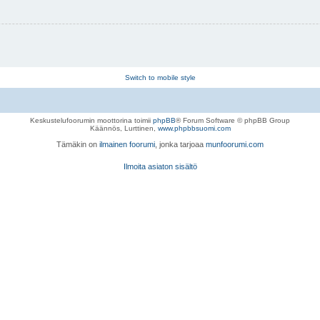
Switch to mobile style
Keskustelufoorumin moottorina toimii
phpBB
® Forum Software © phpBB Group
Käännös, Lurttinen,
www.phpbbsuomi.com
Tämäkin on
ilmainen foorumi
, jonka tarjoaa
munfoorumi.com
Ilmoita asiaton sisältö