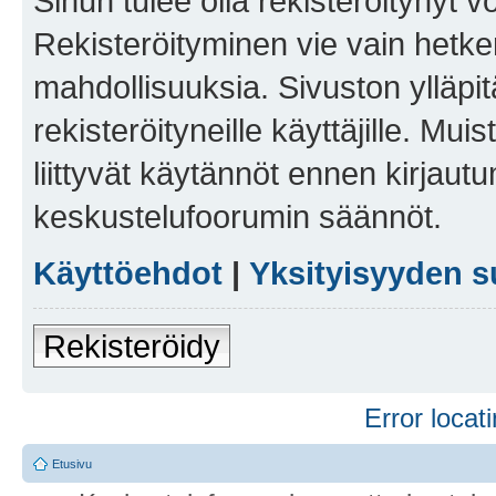
Sinun tulee olla rekisteröitynyt v
Rekisteröityminen vie vain hetken
mahdollisuuksia. Sivuston ylläpit
rekisteröityneille käyttäjille. Mu
liittyvät käytännöt ennen kirjau
keskustelufoorumin säännöt.
Käyttöehdot
|
Yksityisyyden s
Rekisteröidy
Error locati
Etusivu