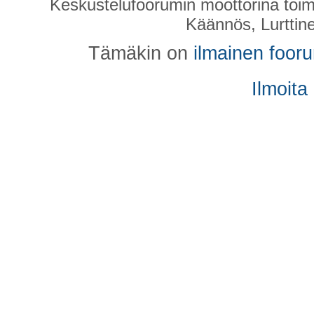
Keskustelufoorumin moottorina toim
Käännös, Lurttin
Tämäkin on
ilmainen foor
Ilmoita