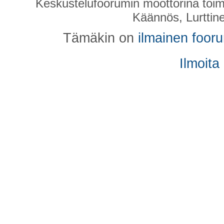
Keskustelufoorumin moottorina toim
Käännös, Lurttin
Tämäkin on
ilmainen foor
Ilmoita