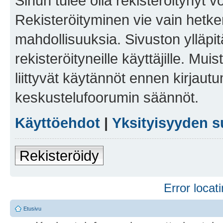
Sinun tulee olla rekisteröitynyt v
Rekisteröityminen vie vain hetken
mahdollisuuksia. Sivuston ylläpit
rekisteröityneille käyttäjille. Mu
liittyvät käytännöt ennen kirjau
keskustelufoorumin säännöt.
Käyttöehdot
|
Yksityisyyden s
Rekisteröidy
Error locati
Etusivu