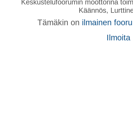
Keskustelufoorumin moottorina toim
Käännös, Lurttin
Tämäkin on
ilmainen foor
Ilmoita