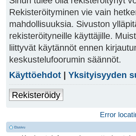
Sinun tulee olla rekisteröitynyt v
Rekisteröityminen vie vain hetken
mahdollisuuksia. Sivuston ylläpit
rekisteröityneille käyttäjille. Mu
liittyvät käytännöt ennen kirjau
keskustelufoorumin säännöt.
Käyttöehdot
|
Yksityisyyden s
Rekisteröidy
Error locati
Etusivu