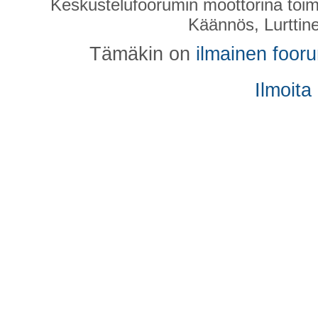
Keskustelufoorumin moottorina toim
Käännös, Lurttin
Tämäkin on
ilmainen foor
Ilmoita