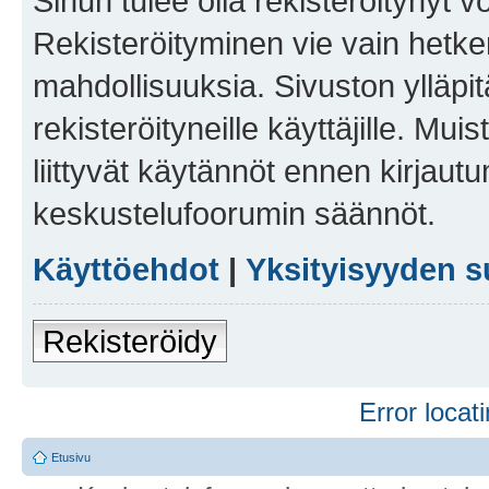
Sinun tulee olla rekisteröitynyt v
Rekisteröityminen vie vain hetken
mahdollisuuksia. Sivuston ylläpit
rekisteröityneille käyttäjille. Mu
liittyvät käytännöt ennen kirjau
keskustelufoorumin säännöt.
Käyttöehdot
|
Yksityisyyden s
Rekisteröidy
Error locati
Etusivu