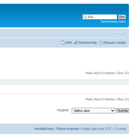
Tarkennettu haku
UKK
Rekisteröidy
Kirjaudu sisään
Haku löysi 0 tulosta • Sivu
1
/
1
Haku löysi 0 tulosta • Sivu
1
/
1
Hyppää:
Henkilökunta
•
Poista evästeet
• Kaikki ajat ovat UTC + 2 tuntia