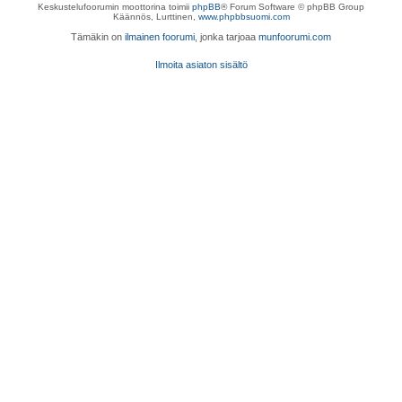
Keskustelufoorumin moottorina toimii
phpBB
® Forum Software © phpBB Group
Käännös, Lurttinen,
www.phpbbsuomi.com
Tämäkin on
ilmainen foorumi
, jonka tarjoaa
munfoorumi.com
Ilmoita asiaton sisältö