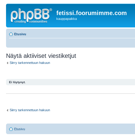
fetissi.foorumimme.com
kauppapaikka
Etusivu
Näytä aktiiviset viestiketjut
Siirry tarkennettuun hakuun
Ei löytynyt.
Siirry tarkennettuun hakuun
Etusivu