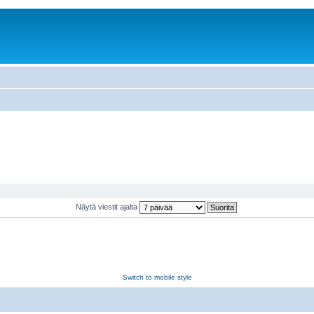
Näytä viestit ajalta
Switch to mobile style