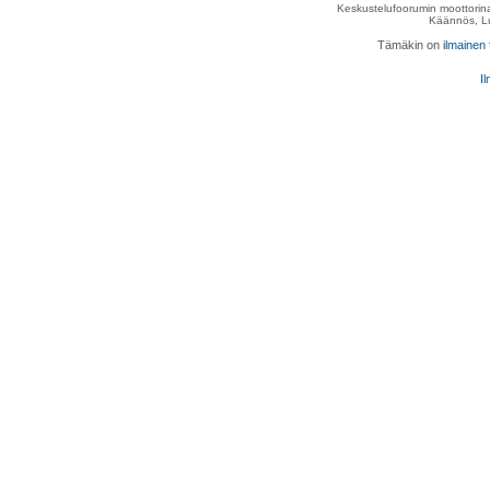
Keskustelufoorumin moottorina
Käännös, Lu
Tämäkin on
ilmainen
Il