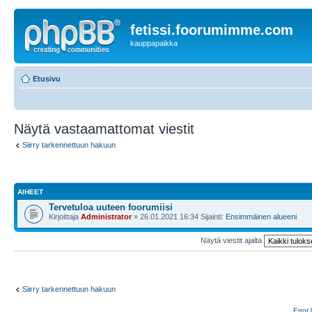
fetissi.foorumimme.com
kauppapaikka
Etusivu
Näytä vastaamattomat viestit
Siirry tarkennettuun hakuun
AIHEET
Tervetuloa uuteen foorumiisi
Kirjoittaja
Administrator
» 26.01.2021 16:34 Sijainti:
Ensimmäinen alueeni
Näytä viestit ajalta
Siirry tarkennettuun hakuun
Error 