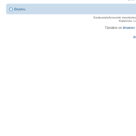
Etusivu
Keskustelufoorumin moottorina
Käännös, Lu
Tämäkin on
ilmainen
Il