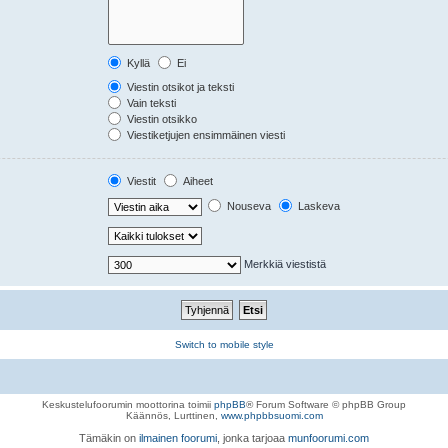
Kyllä
Ei
Viestin otsikot ja teksti
Vain teksti
Viestin otsikko
Viestiketjujen ensimmäinen viesti
Viestit
Aiheet
Nouseva
Laskeva
Merkkiä viestistä
Switch to mobile style
Keskustelufoorumin moottorina toimii
phpBB
® Forum Software © phpBB Group
Käännös, Lurttinen,
www.phpbbsuomi.com
Tämäkin on
ilmainen foorumi
, jonka tarjoaa
munfoorumi.com