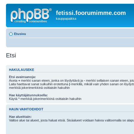
fetissi.foorumimme.com
kauppapaikka
Etusivu
Etsi
HAKULAUSEKE
Etsi avainsanoja:
Aseta
+
merkki sanan eteen, jonka on löydyttävä ja
-
merkki sellaisen sanan eteen, jota
Laita haettavat sanat sulkuihin erotettuna
|
-merkillä, mikäli vain yhden sanan on löydyt
merkkiä jokerimerkkinä osittaisiin hakuihin
Hae käyttäjätunnuksella:
Käytä *-merkkiä jokerimerkkinä osittaisiin hakuihin
HAUN VAIHTOEHDOT
Hae alueittain:
Valitse alue tai alueet, josta haluat etsiä. Sisäalueet voidaan hakea valitsemalla se alapu