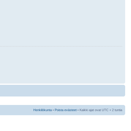
Henkilökunta
•
Poista evästeet
• Kaikki ajat ovat UTC + 2 tuntia