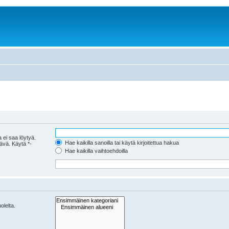
 ei saa löytyä.
Hae kaikilla sanoilla tai käytä kirjoitettua hakua
tävä. Käytä *-
Hae kaikilla vaihtoehdoilla
olelta.