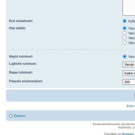
Etsi sisäalueet:
Kyll
Hae täältä:
Viest
Vain 
Viest
Viest
Näytä tulokset:
Viest
Lajittele tulokset:
Rajaa tulokset:
Palauta ensimmäiset:
Error 
Etusivu
Keskustelufoorumin moottorina
Käännös, Lu
Tämäkin on
ilmainen