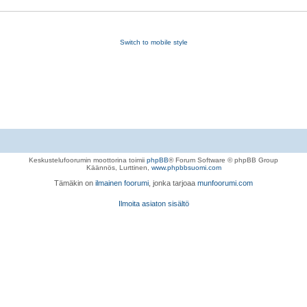
Switch to mobile style
Keskustelufoorumin moottorina toimii
phpBB
® Forum Software © phpBB Group
Käännös, Lurttinen,
www.phpbbsuomi.com
Tämäkin on
ilmainen foorumi
, jonka tarjoaa
munfoorumi.com
Ilmoita asiaton sisältö