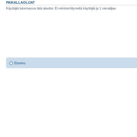
PAIKALLAOLIJAT
Käyttäjiä lukemassa tätä aluetta: Ei rekisteröityneitä käyttäjiä ja 1 vierailijaa
Etusivu