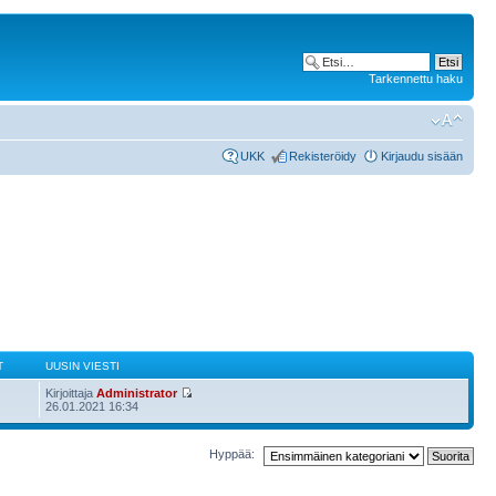
Tarkennettu haku
UKK
Rekisteröidy
Kirjaudu sisään
T
UUSIN VIESTI
Kirjoittaja
Administrator
26.01.2021 16:34
Hyppää: