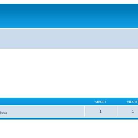
AIHEET
VIESTI
1
1
lissa.