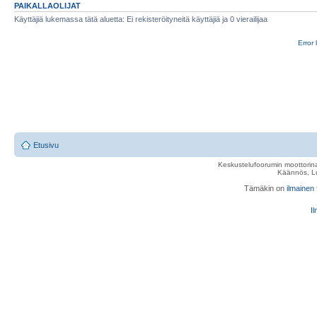
PAIKALLAOLIJAT
Käyttäjiä lukemassa tätä aluetta: Ei rekisteröityneitä käyttäjiä ja 0 vierailijaa
Error 
Etusivu
Keskustelufoorumin moottorina
Käännös, Lu
Tämäkin on
ilmainen
Il