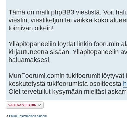
Tämä on malli phpBB3 viestistä. Voit hal
viestin, viestiketjun tai vaikka koko aluee
toimivan oikein!
Ylläpitopaneeliin löydät linkin foorumin al
kirjautuneena sisään. Ylläpitopaneelin a
haluamaksesi.
MunFoorumi.comin tukifoorumit löytyvät
keskutetystä tukifoorumista osoitteesta
h
Olet tervetullut kysymään mieltäsi askarr
Lähetä vastaus
Paluu Ensimmäinen alueeni